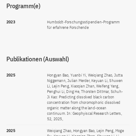
Programm(e)
2023
Humboldt-Forschungsstipendien-Programm
für erfahrene Forschende
Publikationen (Auswahl)
2025
Hongyan Bao, Yuanbi Yi, Weiqiang Zhao, Jutta
Niggemann, Julian Merder, Keyuan Li, Shuwen
Li, Lejin Peng, Xiaoqian Zhan, Weifeng Yang,
Penghui Li, Ding He, Thorsten Dittmar, Schuh-
Ji Kao: Predicting dissolved black carbon
concentration from choromophoric dissolved
organic matter along the land-ocean
continuum. In: Geophyiscal Research Letters,
52, 2025,
2025
Weiqiang Zhao, Hongyan Bao, Lejin Peng, Moge