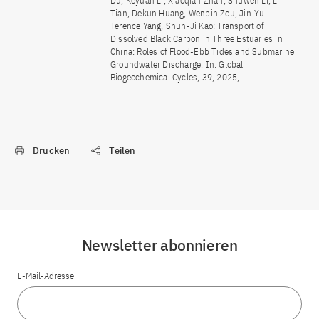
Du, Keyuan Li, Xiaoqian Zhan, Shuwen Li, Li
Tian, Dekun Huang, Wenbin Zou, Jin-Yu
Terence Yang, Shuh-Ji Kao: Transport of
Dissolved Black Carbon in Three Estuaries in
China: Roles of Flood-Ebb Tides and Submarine
Groundwater Discharge. In: Global
Biogeochemical Cycles, 39, 2025,
Drucken
Teilen
Newsletter abonnieren
E-Mail-Adresse