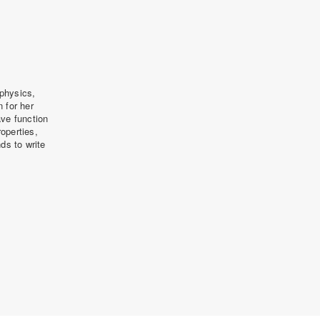
aphysics,
 for her
ve function
operties,
ds to write