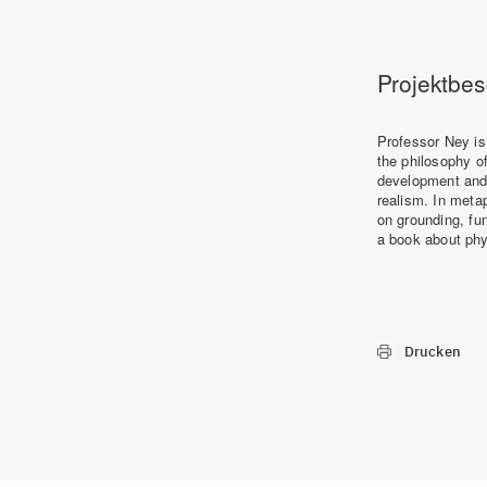
Projektbe
Professor Ney is
the philosophy of
development and 
realism. In metap
on grounding, fu
a book about phy
Drucken