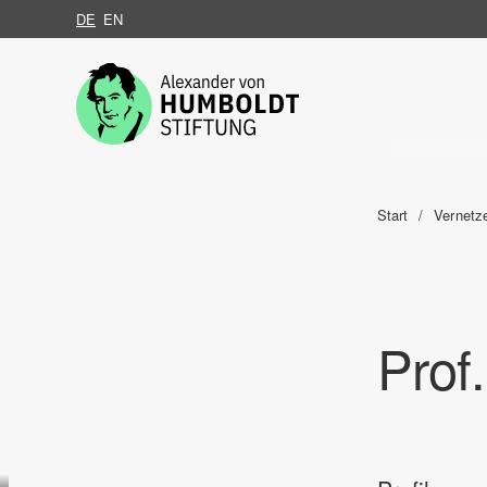
DE
EN
Zum Inhalt springen
Start
Vernetz
Prof
Zum Inhalt springen