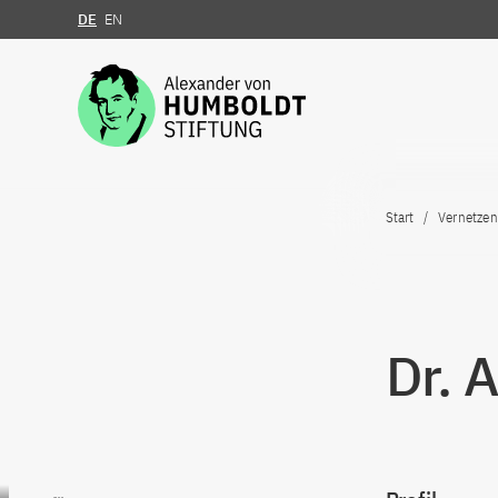
DE
EN
Zum Inhalt springen
Start
Vernetzen
Dr. 
Zum Inhalt springen