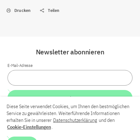
Drucken
Teilen
Newsletter abonnieren
E-Mail-Adresse
Weiter
Diese Seite verwendet Cookies, um Ihnen den bestmöglichen
Service zu gewährleisten. Weiterführende Informationen
LinkedIn
Bluesky
YouTube
erhalten Sie in unserer
Datenschutzerklärung
und den
Cookie-Einstellungen
.
Karriere
Kontakt
Impressum
Datenschutzerklärung