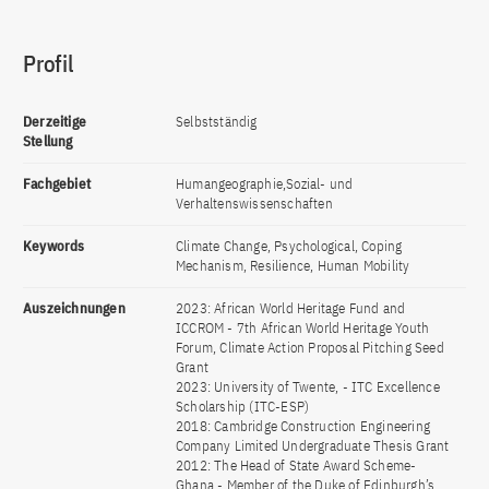
Profil
Derzeitige
Selbstständig
Stellung
Fachgebiet
Humangeographie,Sozial- und
Verhaltenswissenschaften
Keywords
Climate Change, Psychological, Coping
Mechanism, Resilience, Human Mobility
Auszeichnungen
2023: African World Heritage Fund and
ICCROM - 7th African World Heritage Youth
Forum, Climate Action Proposal Pitching Seed
Grant
2023: University of Twente, - ITC Excellence
Scholarship (ITC-ESP)
2018: Cambridge Construction Engineering
Company Limited Undergraduate Thesis Grant
2012: The Head of State Award Scheme-
Ghana - Member of the Duke of Edinburgh’s