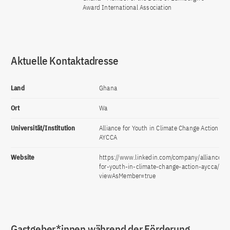
Award International Association
Aktuelle Kontaktadresse
Land
Ghana
Ort
Wa
Universität/Institution
Alliance for Youth in Climate Change Action -
AYCCA
Website
https://www.linkedin.com/company/alliance-
for-youth-in-climate-change-action-aycca/?
viewAsMember=true
Gastgeber*innen während der Förderung