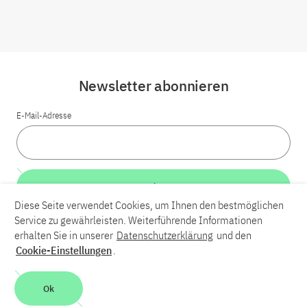
Newsletter abonnieren
E-Mail-Adresse
Weiter
Diese Seite verwendet Cookies, um Ihnen den bestmöglichen
Service zu gewährleisten. Weiterführende Informationen
LinkedIn
Bluesky
YouTube
erhalten Sie in unserer
Datenschutzerklärung
und den
Cookie-Einstellungen
.
Karriere
Kontakt
Impressum
Datenschutzerklärung
Ok
Barrierefreiheit
Barriere melden
Leichte Sprache