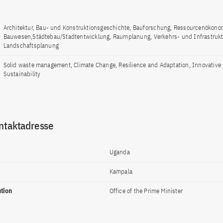
Architektur, Bau- und Konstruktionsgeschichte, Bauforschung, Ressourcenökono
Bauwesen,Städtebau/Stadtentwicklung, Raumplanung, Verkehrs- und Infrastruk
Landschaftsplanung
Solid waste management, Climate Change, Resilience and Adaptation, Innovative s
Sustainability
ntaktadresse
Uganda
Kampala
ution
Office of the Prime Minister