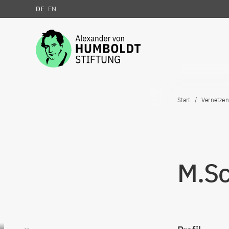
DE
EN
Zum Inhalt springen
Start
Vernetzen
M.Sc
Zum Inhalt springen