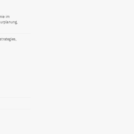
mie im
turplanung,
trategies,