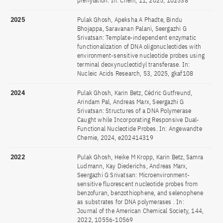
prenylation. In: Chem, 11, 2025, 102538
2025
Pulak Ghosh, Apeksha A Phadte, Bindu
Bhojappa, Saravanan Palani, Seergazhi G
Srivatsan: Template-independent enzymatic
functionalization of DNA oligonucleotides with
environment-sensitive nucleotide probes using
terminal deoxynucleotidyl transferase. In:
Nucleic Acids Research, 53, 2025, gkaf108
2024
Pulak Ghosh, Karin Betz, Cédric Gutfreund,
Arindam Pal, Andreas Marx, Seergazhi G
Srivatsan: Structures of a DNA Polymerase
Caught while Incorporating Responsive Dual‐
Functional Nucleotide Probes. In: Angewandte
Chemie, 2024, e202414319
2022
Pulak Ghosh, Heike M Kropp, Karin Betz, Samra
Ludmann, Kay Diederichs, Andreas Marx,
Seergazhi G Srivatsan: Microenvironment-
sensitive fluorescent nucleotide probes from
benzofuran, benzothiophene, and selenophene
as substrates for DNA polymerases . In:
Journal of the American Chemical Society, 144,
2022, 10556-10569