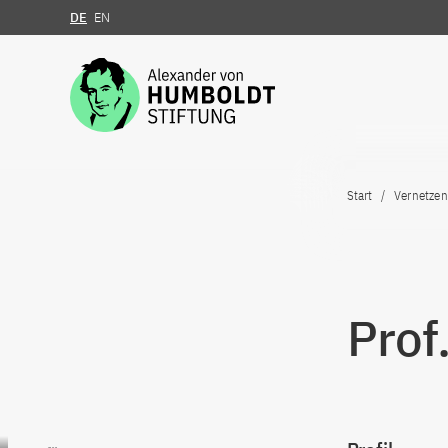
DE
EN
Zum Inhalt springen
Start
Vernetzen
Prof
Zum Inhalt springen