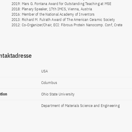
2019: Mars G. Fontana Award for Outstanding Teaching at MSE
2018: Plenary Speaker, 17th IMCS, Vienna, Austria
2016: Member of the National Academy of Inventors
2013: Richard M. Fulrath Award of The American Ceramic Society
2012: Co-Organizer/Chair, ECI: Fibrous Protein Nanocomp. Conf, Crete
ntaktadresse
USA
Columbus
ution
Ohio State University
Department of Materials Science and Engineering