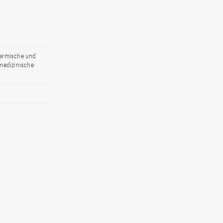
hermische und
medizinische