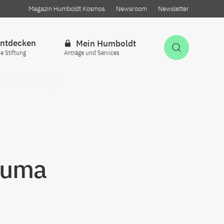
Magazin Humboldt Kosmos
Newsroom
Newsletter
ntdecken
Mein Humboldt
Suche öff
ie Stiftung
Anträge und Services
Gouma