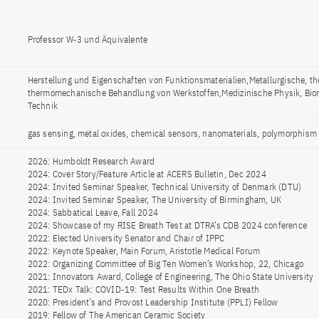
Professor W-3 und Äquivalente
Herstellung und Eigenschaften von Funktionsmaterialien,Metallurgische, t
thermomechanische Behandlung von Werkstoffen,Medizinische Physik, Bio
Technik
gas sensing, metal oxides, chemical sensors, nanomaterials, polymorphism
2026: Humboldt Research Award
2024: Cover Story/Feature Article at ACERS Bulletin, Dec 2024
2024: Invited Seminar Speaker, Technical University of Denmark (DTU)
2024: Invited Seminar Speaker, The University of Birmingham, UK
2024: Sabbatical Leave, Fall 2024
2024: Showcase of my RISE Breath Test at DTRA’s CDB 2024 conference
2022: Elected University Senator and Chair of IPPC
2022: Keynote Speaker, Main Forum, Aristotle Medical Forum
2022: Organizing Committee of Big Ten Women’s Workshop, 22, Chicago
2021: Innovators Award, College of Engineering, The Ohio State University
2021: TEDx Talk: COVID-19: Test Results Within One Breath
2020: President’s and Provost Leadership Institute (PPLI) Fellow
2019: Fellow of The American Ceramic Society