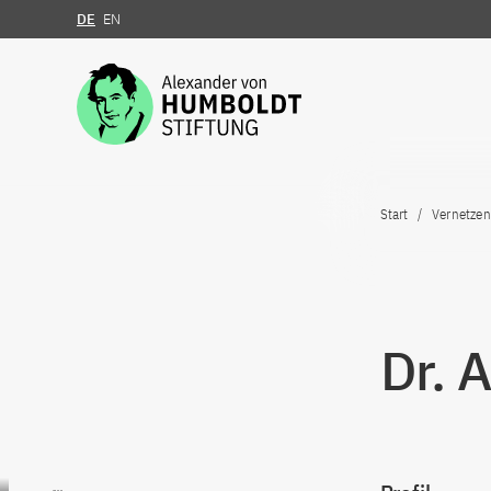
DE
EN
Zum Inhalt springen
Start
Vernetzen
Dr. 
Zum Inhalt springen