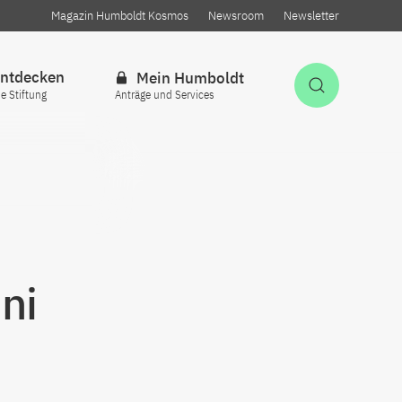
Magazin Humboldt Kosmos
Newsroom
Newsletter
ntdecken
Mein Humboldt
Suche öff
ie Stiftung
Anträge und Services
ni