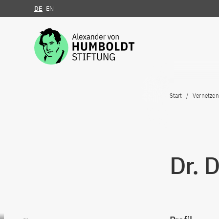
DE
EN
Zum Inhalt springen
Start
Vernetzen
Dr. 
Zum Inhalt springen