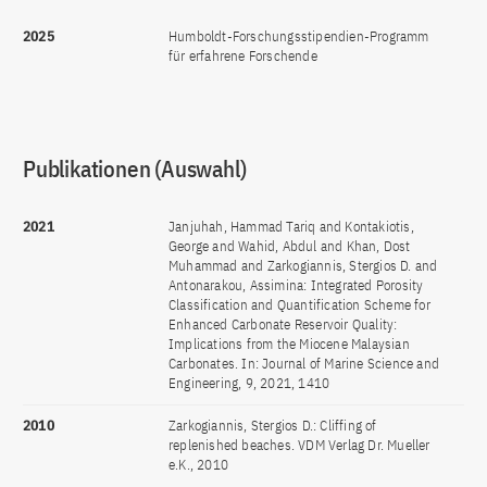
2025
Humboldt-Forschungsstipendien-Programm
für erfahrene Forschende
Publikationen (Auswahl)
2021
Janjuhah, Hammad Tariq and Kontakiotis,
George and Wahid, Abdul and Khan, Dost
Muhammad and Zarkogiannis, Stergios D. and
Antonarakou, Assimina: Integrated Porosity
Classification and Quantification Scheme for
Enhanced Carbonate Reservoir Quality:
Implications from the Miocene Malaysian
Carbonates. In: Journal of Marine Science and
Engineering, 9, 2021, 1410
2010
Zarkogiannis, Stergios D.: Cliffing of
replenished beaches. VDM Verlag Dr. Mueller
e.K., 2010