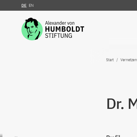
DE
EN
Zum Inhalt springen
Start
Vernetzen
Dr. 
Zum Inhalt springen