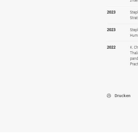
Inte
2023
Step
Stra
2023
Step
Huma
2022
K. C
Thal
pand
Prac
Drucken