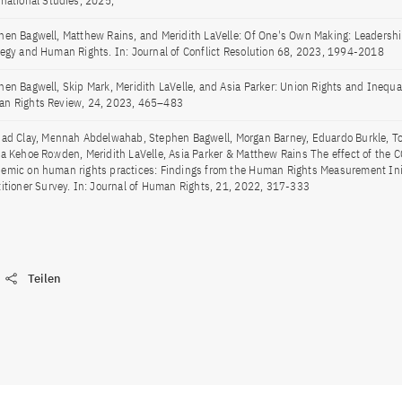
rnational Studies, 2025,
hen Bagwell, Matthew Rains, and Meridith LaVelle: Of One's Own Making: Leadershi
tegy and Human Rights. In: Journal of Conflict Resolution 68, 2023, 1994-2018
hen Bagwell, Skip Mark, Meridith LaVelle, and Asia Parker: Union Rights and Inequali
n Rights Review, 24, 2023, 465–483
had Clay, Mennah Abdelwahab, Stephen Bagwell, Morgan Barney, Eduardo Burkle, To
ia Kehoe Rowden, Meridith LaVelle, Asia Parker & Matthew Rains The effect of the
emic on human rights practices: Findings from the Human Rights Measurement Ini
titioner Survey. In: Journal of Human Rights, 21, 2022, 317-333
Teilen