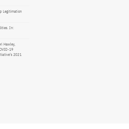
p Legitimation
ties. In:
ri Hawley,
 COVID-19
tiative’s 2021