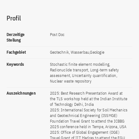
Profil
Derzeitige
Post Doc
Stellung
Fachgebiet
Geotechnik, Wasserbau,Geologie
Keywords
Stochastic finite element modelling,
Radionuclide transport, Long-term safety
assessment, Uncertainty quantification,
Nuclear waste repository
Auszeichnungen
2025: Best Research Presentation Award at
the TLS workshop held at the Indian Institute
of Technology Delhi, India
2025: International Society for Soil Mechanics
and Geotechnical Engineering (ISSMGE)
Foundation Travel Grant to attend the ICBBG
2025 conference held in Tempe, Arizona, USA
2025: Office of Global Engagement (OGE)
Travel Grant of IIT Madras to attend the EGU