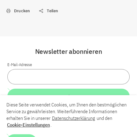
Drucken
Teilen
Newsletter abonnieren
E-Mail-Adresse
Weiter
Diese Seite verwendet Cookies, um Ihnen den bestmöglichen
Service zu gewährleisten. Weiterführende Informationen
LinkedIn
Bluesky
YouTube
erhalten Sie in unserer
Datenschutzerklärung
und den
Cookie-Einstellungen
.
Karriere
Kontakt
Impressum
Datenschutzerklärung