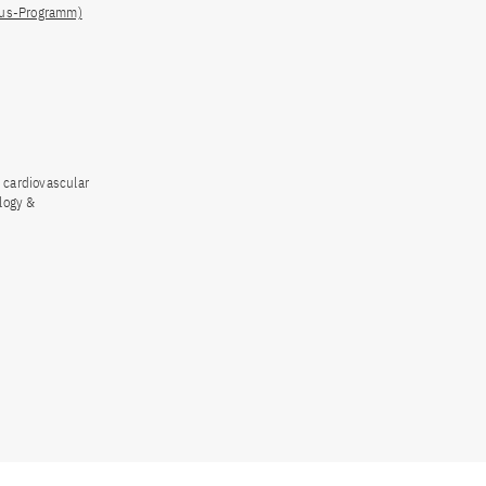
lus-Programm)
 cardiovascular
logy &