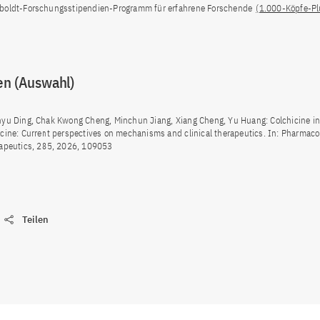
oldt-Forschungsstipendien-Programm für erfahrene Forschende
(1.000-Köpfe-P
en (Auswahl)
yu Ding, Chak Kwong Cheng, Minchun Jiang, Xiang Cheng, Yu Huang: Colchicine in
cine: Current perspectives on mechanisms and clinical therapeutics. In: Pharmaco
apeutics, 285, 2026, 109053
Teilen