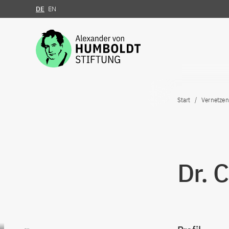
DE
EN
Zum Inhalt springen
Start
Vernetzen
Dr. 
Zum Inhalt springen