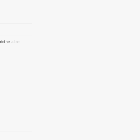
othelial cell
e