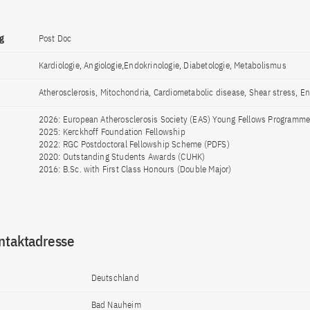
g
Post Doc
Kardiologie, Angiologie,Endokrinologie, Diabetologie, Metabolismus
Atherosclerosis, Mitochondria, Cardiometabolic disease, Shear stress, End
2026: European Atherosclerosis Society (EAS) Young Fellows Programm
2025: Kerckhoff Foundation Fellowship
2022: RGC Postdoctoral Fellowship Scheme (PDFS)
2020: Outstanding Students Awards (CUHK)
2016: B.Sc. with First Class Honours (Double Major)
ntaktadresse
Deutschland
Bad Nauheim