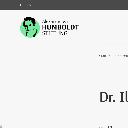
DE
EN
Zum Inhalt springen
Start
Vernetzen
Dr. I
Zum Inhalt springen