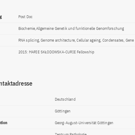
g
Post Doc
Biochemie,Allgemeine Genetik und funktionelle Genomforschung
RNA splicing, Genome architecture, Cellular ageing, Condensates, Gene 
2015: MARIE SKŁODOWSKA-CURIE Fellowship
ntaktadresse
Deutschland
Göttingen
ution
Georg-August-Universität Göttingen
Zentrum Pathologie