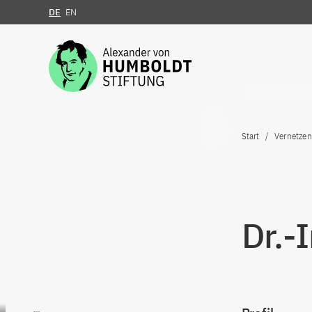
DE
EN
Zum Inhalt springen
Start
Vernetzen
Dr.-
Zum Inhalt springen