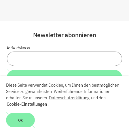
Newsletter abonnieren
E-Mail-Adresse
Weiter
Diese Seite verwendet Cookies, um Ihnen den bestmöglichen
Service zu gewährleisten. Weiterführende Informationen
LinkedIn
Bluesky
YouTube
erhalten Sie in unserer
Datenschutzerklärung
und den
Cookie-Einstellungen
.
Karriere
Kontakt
Impressum
Datenschutzerklärung
Ok
Barrierefreiheit
Barriere melden
Leichte Sprache