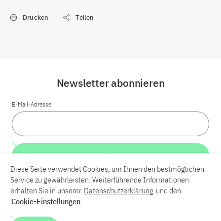
Drucken
Teilen
Newsletter abonnieren
E-Mail-Adresse
Weiter
Diese Seite verwendet Cookies, um Ihnen den bestmöglichen
Service zu gewährleisten. Weiterführende Informationen
LinkedIn
Bluesky
YouTube
erhalten Sie in unserer
Datenschutzerklärung
und den
Cookie-Einstellungen
.
Karriere
Kontakt
Impressum
Datenschutzerklärung