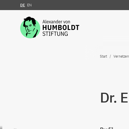
DE
EN
Zum Inhalt springen
Start
Vernetzen
Dr. 
Zum Inhalt springen