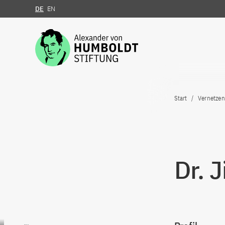
DE
EN
Zum Inhalt springen
Start
Vernetzen
Dr. 
Zum Inhalt springen