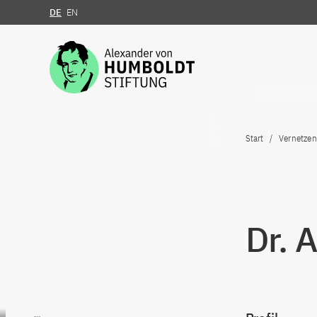
DE
EN
Zum Inhalt springen
Start
Vernetzen
Dr. 
Zum Inhalt springen