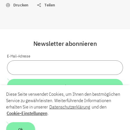
Drucken
Teilen
Newsletter abonnieren
E-Mail-Adresse
Weiter
Diese Seite verwendet Cookies, um Ihnen den bestmöglichen
Service zu gewährleisten. Weiterführende Informationen
LinkedIn
Bluesky
YouTube
erhalten Sie in unserer
Datenschutzerklärung
und den
Cookie-Einstellungen
.
Karriere
Kontakt
Impressum
Datenschutzerklärung
Ok
Barrierefreiheit
Barriere melden
Leichte Sprache