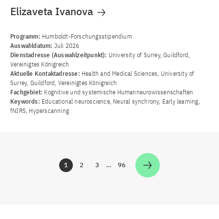
Elizaveta Ivanova
Programm:
Humboldt-Forschungsstipendium
Auswahldatum:
Juli 2026
Dienstadresse (Auswahlzeitpunkt):
University of Surrey, Guildford,
Vereinigtes Königreich
Aktuelle Kontaktadresse:
Health and Medical Sciences, University of
Surrey, Guildford, Vereinigtes Königreich
Fachgebiet:
Kognitive und systemische Humanneurowissenschaften
Keywords:
Educational neuroscience, Neural synchrony, Early learning,
fNIRS, Hyperscanning
1
2
3
…
96
Zur Seite
Zur Seite
Zur Seite
Zur Seite