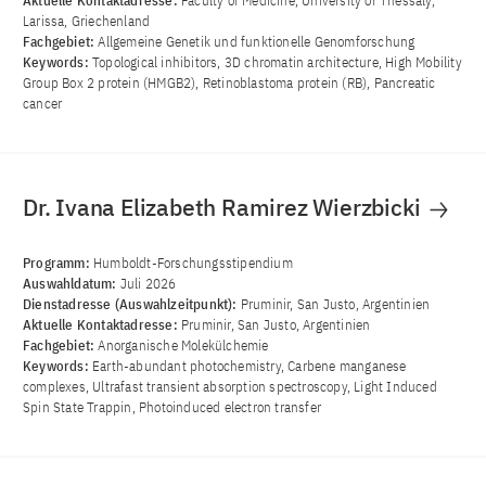
Aktuelle Kontaktadresse:
Faculty of Medicine, University of Thessaly,
Larissa, Griechenland
Fachgebiet:
Allgemeine Genetik und funktionelle Genomforschung
Keywords:
Topological inhibitors, 3D chromatin architecture, High Mobility
Group Box 2 protein (HMGB2), Retinoblastoma protein (RB), Pancreatic
cancer
Dr. Ivana Elizabeth Ramirez Wierzbicki
Programm:
Humboldt-Forschungsstipendium
Auswahldatum:
Juli 2026
Dienstadresse (Auswahlzeitpunkt):
Pruminir, San Justo, Argentinien
Aktuelle Kontaktadresse:
Pruminir, San Justo, Argentinien
Fachgebiet:
Anorganische Molekülchemie
Keywords:
Earth-abundant photochemistry, Carbene manganese
complexes, Ultrafast transient absorption spectroscopy, Light Induced
Spin State Trappin, Photoinduced electron transfer