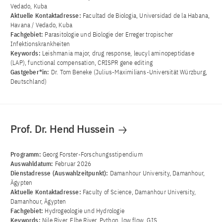
Vedado, Kuba
Aktuelle Kontaktadresse:
Facultad de Biologia, Universidad de la Habana,
Havana / Vedado, Kuba
Fachgebiet:
Parasitologie und Biologie der Erreger tropischer
Infektionskrankheiten
Keywords:
Leishmania major, drug response, leucyl aminopeptidase
(LAP), functional compensation, CRISPR gene editing
Gastgeber*in:
Dr. Tom Beneke (Julius-Maximilians-Universität Würzburg,
Deutschland)
Prof. Dr. Hend Hussein
Programm:
Georg Forster-Forschungsstipendium
Auswahldatum:
Februar 2026
Dienstadresse (Auswahlzeitpunkt):
Damanhour University, Damanhour,
Ägypten
Aktuelle Kontaktadresse:
Faculty of Science, Damanhour University,
Damanhour, Ägypten
Fachgebiet:
Hydrogeologie und Hydrologie
Keywords:
Nile River, Elbe River, Python, low flow, GIS