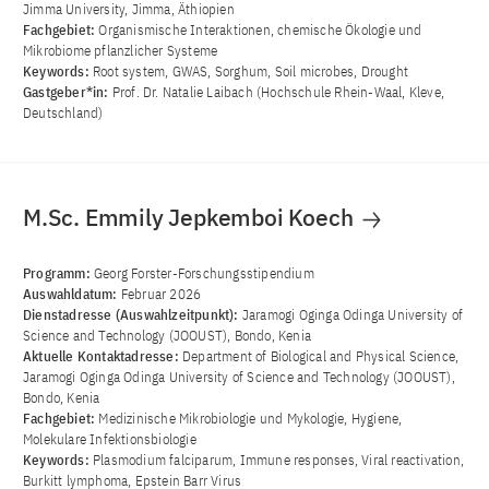
Jimma University, Jimma, Äthiopien
Fachgebiet:
Organismische Interaktionen, chemische Ökologie und
Mikrobiome pflanzlicher Systeme
Keywords:
Root system, GWAS, Sorghum, Soil microbes, Drought
Gastgeber*in:
Prof. Dr. Natalie Laibach (Hochschule Rhein-Waal, Kleve,
Deutschland)
M.Sc. Emmily Jepkemboi Koech
Programm:
Georg Forster-Forschungsstipendium
Auswahldatum:
Februar 2026
Dienstadresse (Auswahlzeitpunkt):
Jaramogi Oginga Odinga University of
Science and Technology (JOOUST), Bondo, Kenia
Aktuelle Kontaktadresse:
Department of Biological and Physical Science,
Jaramogi Oginga Odinga University of Science and Technology (JOOUST),
Bondo, Kenia
Fachgebiet:
Medizinische Mikrobiologie und Mykologie, Hygiene,
Molekulare Infektionsbiologie
Keywords:
Plasmodium falciparum, Immune responses, Viral reactivation,
Burkitt lymphoma, Epstein Barr Virus