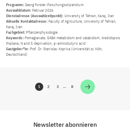
Programm:
Georg Forster-Forschungsstipendium
Auswahldatum:
Februar 2026
Dienstadresse (Auswahlzeitpunkt):
University of Tehran, Karaj, Iran
Aktuelle Kontaktadresse:
Faculty of Agriculture, University of Tehran,
Karaj, Iran
Fachgebiet:
Pflanzenphysiologie
Keywords:
Pomegranate, GABA metabolism and catabolism, Arabidopsis
thaliana, N and S deprivation, γ-aminobutyric acid
Gastgeber*in:
Prof. Dr. Stanislav Kopriva (Universität zu Köln,
Deutschland)
1
2
3
…
8
Zur Seite
Zur Seite
Zur Seite
Zur Seite
Newsletter abonnieren