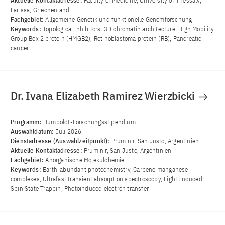
Aktuelle Kontaktadresse:
Faculty of Medicine, University of Thessaly,
Larissa, Griechenland
Fachgebiet:
Allgemeine Genetik und funktionelle Genomforschung
Keywords:
Topological inhibitors, 3D chromatin architecture, High Mobility
Group Box 2 protein (HMGB2), Retinoblastoma protein (RB), Pancreatic
cancer
Dr. Ivana Elizabeth Ramirez Wierzbicki
Programm:
Humboldt-Forschungsstipendium
Auswahldatum:
Juli 2026
Dienstadresse (Auswahlzeitpunkt):
Pruminir, San Justo, Argentinien
Aktuelle Kontaktadresse:
Pruminir, San Justo, Argentinien
Fachgebiet:
Anorganische Molekülchemie
Keywords:
Earth-abundant photochemistry, Carbene manganese
complexes, Ultrafast transient absorption spectroscopy, Light Induced
Spin State Trappin, Photoinduced electron transfer