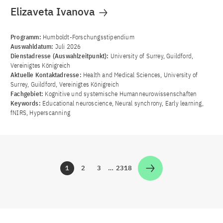
Elizaveta Ivanova
Programm:
Humboldt-Forschungsstipendium
Auswahldatum:
Juli 2026
Dienstadresse (Auswahlzeitpunkt):
University of Surrey, Guildford,
Vereinigtes Königreich
Aktuelle Kontaktadresse:
Health and Medical Sciences, University of
Surrey, Guildford, Vereinigtes Königreich
Fachgebiet:
Kognitive und systemische Humanneurowissenschaften
Keywords:
Educational neuroscience, Neural synchrony, Early learning,
fNIRS, Hyperscanning
1
2
3
…
2318
Zur Seite
Zur Seite
Zur Seite
Zur Seite