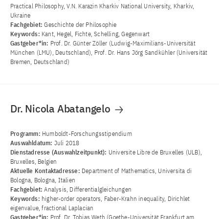
Practical Philosophy, V.N. Karazin Kharkiv National University, Kharkiv,
Ukraine
Fachgebiet:
Geschichte der Philosophie
Keywords:
Kant, Hegel, Fichte, Schelling, Gegenwart
Gastgeber*in:
Prof. Dr. Günter Zöller (Ludwig-Maximilians-Universität
München (LMU), Deutschland), Prof. Dr. Hans Jörg Sandkühler (Universität
Bremen, Deutschland)
Dr. Nicola Abatangelo
Programm:
Humboldt-Forschungsstipendium
Auswahldatum:
Juli 2018
Dienstadresse (Auswahlzeitpunkt):
Universite Libre de Bruxelles (ULB),
Bruxelles, Belgien
Aktuelle Kontaktadresse:
Department of Mathematics, Universita di
Bologna, Bologna, Italien
Fachgebiet:
Analysis, Differentialgleichungen
Keywords:
higher-order operators, Faber-Krahn inequality, Dirichlet
eigenvalue, fractional Laplacian
Gastgeber*in:
Prof. Dr. Tobias Weth (Goethe-Universität Frankfurt am