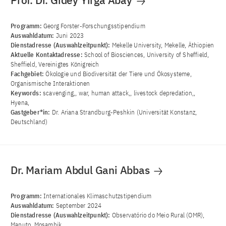
Prof. Dr. Gidey Yirga Abay
Programm:
Georg Forster-Forschungsstipendium
Auswahldatum:
Juni 2023
Dienstadresse (Auswahlzeitpunkt):
Mekelle University, Mekelle, Äthiopien
Aktuelle Kontaktadresse:
School of Biosciences, University of Sheffield,
Sheffield, Vereinigtes Königreich
Fachgebiet:
Ökologie und Biodiversität der Tiere und Ökosysteme,
Organismische Interaktionen
Keywords:
scavenging,, war, human attack,, livestock depredation,,
Hyena,
Gastgeber*in:
Dr. Ariana Strandburg-Peshkin (Universität Konstanz,
Deutschland)
Dr. Mariam Abdul Gani Abbas
Programm:
Internationales Klimaschutzstipendium
Auswahldatum:
September 2024
Dienstadresse (Auswahlzeitpunkt):
Observatório do Meio Rural (OMR),
Maputo, Mosambik