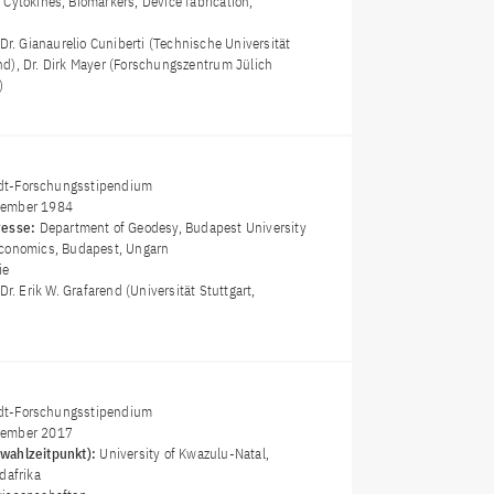
 Cytokines, Biomarkers, Device fabrication,
 Dr. Gianaurelio Cuniberti (Technische Universität
d), Dr. Dirk Mayer (Forschungszentrum Jülich
)
t-Forschungsstipendium
ember 1984
resse:
Department of Geodesy, Budapest University
Economics, Budapest, Ungarn
ie
 Dr. Erik W. Grafarend (Universität Stuttgart,
t-Forschungsstipendium
ember 2017
wahlzeitpunkt):
University of Kwazulu-Natal,
dafrika