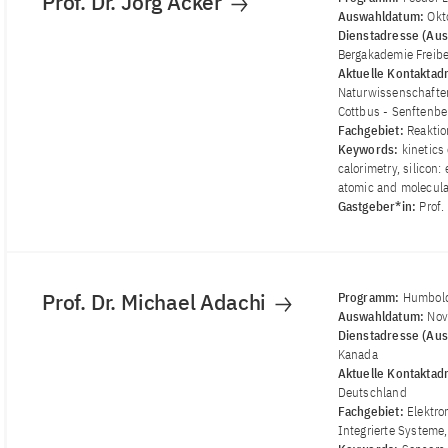
Prof. Dr. Jörg Acker
Auswahldatum:
Okt
Dienstadresse (Aus
Bergakademie Freib
Aktuelle Kontaktad
Naturwissenschaften
Cottbus - Senftenbe
Fachgebiet:
Reaktio
Keywords:
kinetics
calorimetry, silicon:
atomic and molecula
Gastgeber*in:
Prof.
Prof. Dr. Michael Adachi
Programm:
Humbold
Auswahldatum:
Nov
Dienstadresse (Aus
Kanada
Aktuelle Kontaktad
Deutschland
Fachgebiet:
Elektro
Integrierte Systeme,