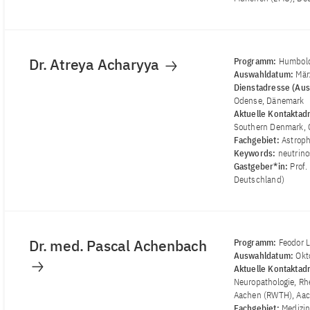
Dr. Atreya Acharyya
Programm:
Humbold
Auswahldatum:
Mär
Dienstadresse (Aus
Odense, Dänemark
Aktuelle Kontaktad
Southern Denmark,
Fachgebiet:
Astrop
Keywords:
neutrino
Gastgeber*in:
Prof.
Deutschland)
Dr. med. Pascal Achenbach
Programm:
Feodor 
Auswahldatum:
Okt
Aktuelle Kontaktad
Neuropathologie, R
Aachen (RWTH), Aac
Fachgebiet:
Medizin