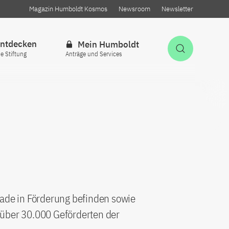
Magazin Humboldt Kosmos
Newsroom
Newsletter
ntdecken
Mein Humboldt
Suche öff
ie Stiftung
Anträge und Services
rade in Förderung befinden sowie
 über 30.000 Geförderten der