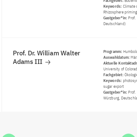
Fachgebiet:
Bodenw
Keywords:
Climate 
Rhizosphere priming
Gastgeber*in:
Prof.
Deutschland)
Prof. Dr. William Walter
Programm:
Humbold
Auswahldatum:
Mär
Adams III
Aktuelle Kontaktad
University of Colora
Fachgebiet:
Ökologi
Keywords:
photosyn
sugar export
Gastgeber*in:
Prof.
Würzburg, Deutschl