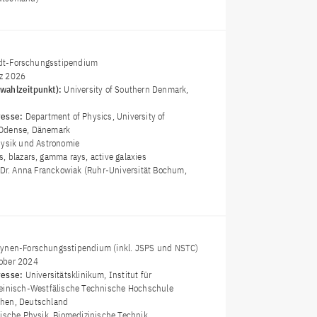
t-Forschungsstipendium
z 2026
wahlzeitpunkt):
University of Southern Denmark,
resse:
Department of Physics, University of
 Odense, Dänemark
hysik und Astronomie
s, blazars, gamma rays, active galaxies
 Dr. Anna Franckowiak (Ruhr-Universität Bochum,
Lynen-Forschungsstipendium (inkl. JSPS und NSTC)
ober 2024
resse:
Universitätsklinikum, Institut für
heinisch-Westfälische Technische Hochschule
hen, Deutschland
ische Physik, Biomedizinische Technik