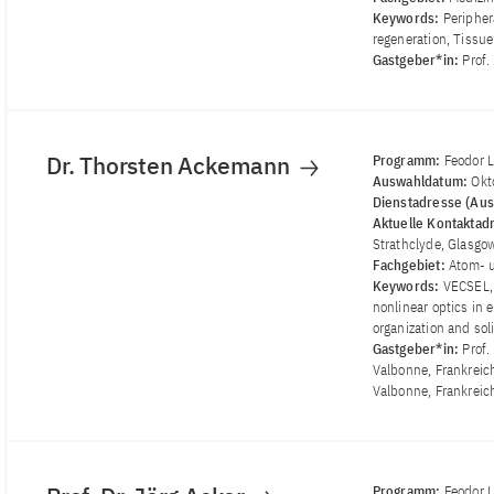
Keywords:
Peripher
regeneration, Tissue
Gastgeber*in:
Prof.
Dr. Thorsten Ackemann
Programm:
Feodor 
Auswahldatum:
Okt
Dienstadresse (Aus
Aktuelle Kontaktad
Strathclyde, Glasgow
Fachgebiet:
Atom- u
Keywords:
VECSEL, 
nonlinear optics in 
organization and sol
Gastgeber*in:
Prof.
Valbonne, Frankreich)
Valbonne, Frankreic
Programm:
Feodor 