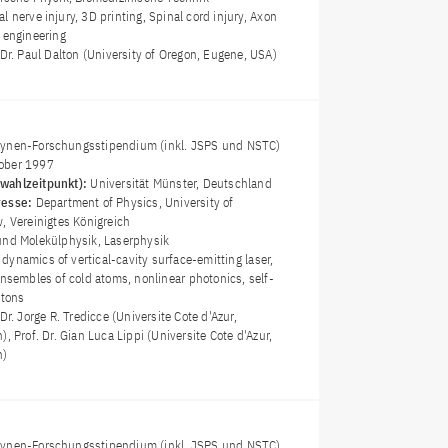
al nerve injury, 3D printing, Spinal cord injury, Axon
 engineering
 Dr. Paul Dalton (University of Oregon, Eugene, USA)
Lynen-Forschungsstipendium (inkl. JSPS und NSTC)
ober 1997
wahlzeitpunkt):
Universität Münster, Deutschland
resse:
Department of Physics, University of
, Vereinigtes Königreich
nd Molekülphysik, Laserphysik
dynamics of vertical-cavity surface-emitting laser,
ensembles of cold atoms, nonlinear photonics, self-
itons
 Dr. Jorge R. Tredicce (Universite Cote d'Azur,
, Prof. Dr. Gian Luca Lippi (Universite Cote d'Azur,
h)
Lynen-Forschungsstipendium (inkl. JSPS und NSTC)