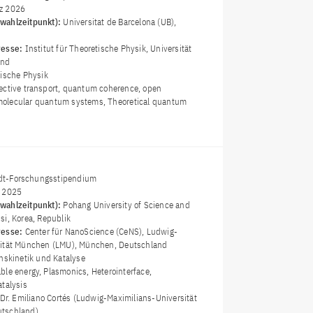
z 2026
wahlzeitpunkt):
Universitat de Barcelona (UB),
resse:
Institut für Theoretische Physik, Universität
and
ische Physik
ective transport, quantum coherence, open
olecular quantum systems, Theoretical quantum
t-Forschungsstipendium
i 2025
wahlzeitpunkt):
Pohang University of Science and
si, Korea, Republik
resse:
Center für NanoScience (CeNS), Ludwig-
sität München (LMU), München, Deutschland
nskinetik und Katalyse
ble energy, Plasmonics, Heterointerface,
atalysis
 Dr. Emiliano Cortés (Ludwig-Maximilians-Universität
tschland)