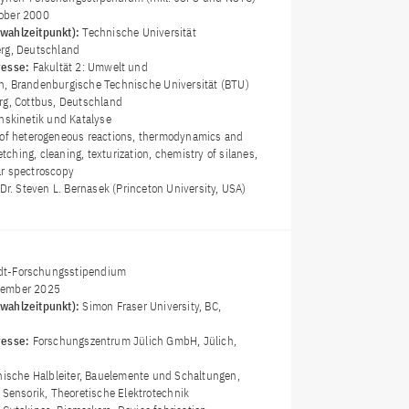
ober 2000
wahlzeitpunkt):
Technische Universität
erg, Deutschland
resse:
Fakultät 2: Umwelt und
, Brandenburgische Technische Universität (BTU)
rg, Cottbus, Deutschland
nskinetik und Katalyse
 of heterogeneous reactions, thermodynamics and
 etching, cleaning, texturization, chemistry of silanes,
r spectroscopy
 Dr. Steven L. Bernasek (Princeton University, USA)
t-Forschungsstipendium
ember 2025
wahlzeitpunkt):
Simon Fraser University, BC,
resse:
Forschungszentrum Jülich GmbH, Jülich,
nische Halbleiter, Bauelemente und Schaltungen,
 Sensorik, Theoretische Elektrotechnik