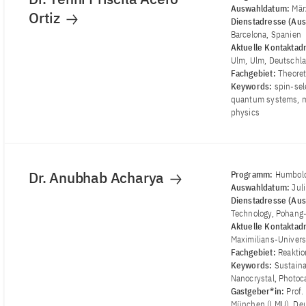
Auswahldatum:
Mär
Ortiz
Dienstadresse (Aus
Barcelona, Spanien
Aktuelle Kontaktad
Ulm, Ulm, Deutschl
Fachgebiet:
Theoret
Keywords:
spin-sel
quantum systems, m
physics
Dr. Anubhab Acharya
Programm:
Humbold
Auswahldatum:
Jul
Dienstadresse (Aus
Technology, Pohang-
Aktuelle Kontaktad
Maximilians-Univer
Fachgebiet:
Reaktio
Keywords:
Sustaina
Nanocrystal, Photoc
Gastgeber*in:
Prof.
München (LMU), Deu