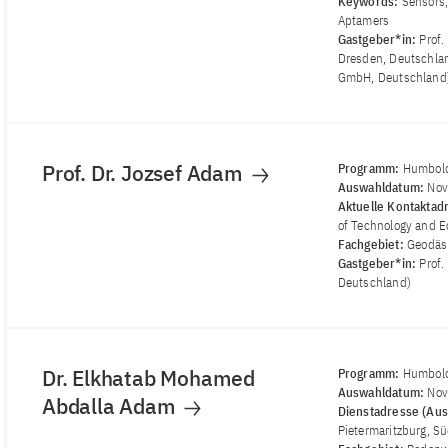
Keywords:
Sensors,
Aptamers
Gastgeber*in:
Prof.
Dresden, Deutschlan
GmbH, Deutschland
Prof. Dr. Jozsef Adam
Programm:
Humbold
Auswahldatum:
Nov
Aktuelle Kontaktad
of Technology and 
Fachgebiet:
Geodäs
Gastgeber*in:
Prof.
Deutschland)
Dr. Elkhatab Mohamed
Programm:
Humbold
Auswahldatum:
Nov
Abdalla Adam
Dienstadresse (Aus
Pietermaritzburg, Sü