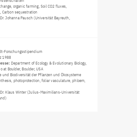
issenschaften
change, organic farming, Soil CO2 fluxes,
, Carbon sequestration
 Dr. Johanna Pausch (Universität Bayreuth,
t-Forschungsstipendium
z 1988
resse:
Department of Ecology & Evolutionary Biology,
do at Boulder, Boulder, USA
e und Biodiversität der Pflanzen und Ökosysteme
thesis, photoprotection, foliar vasculature, phloem,
 Dr. Klaus Winter (Julius-Maximilians-Universität
and)