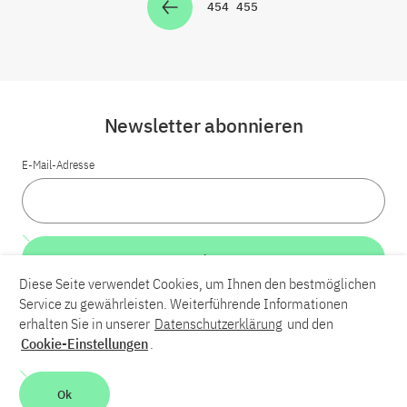
454
455
Zur Seite
Zur Seite
Newsletter abonnieren
E-Mail-Adresse
Weiter
Diese Seite verwendet Cookies, um Ihnen den bestmöglichen
Service zu gewährleisten. Weiterführende Informationen
LinkedIn
Bluesky
YouTube
erhalten Sie in unserer
Datenschutzerklärung
und den
Cookie-Einstellungen
.
Karriere
Kontakt
Impressum
Datenschutzerklärung
Ok
Barrierefreiheit
Barriere melden
Leichte Sprache