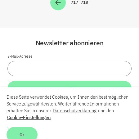
717
718
Zur Seite
Zur Seite
Newsletter abonnieren
E-Mail-Adresse
Weiter
Diese Seite verwendet Cookies, um Ihnen den bestmöglichen
Service zu gewährleisten. Weiterführende Informationen
LinkedIn
Bluesky
YouTube
erhalten Sie in unserer
Datenschutzerklärung
und den
Cookie-Einstellungen
.
Karriere
Kontakt
Impressum
Datenschutzerklärung
Ok
Barrierefreiheit
Barriere melden
Leichte Sprache