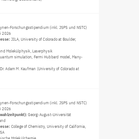
Lynen-Forschungsstipendium (inkl. JSPS und NSTC)
i 2026
resse:
JILA, University of Colorado at Boulder,
nd Molekülphysik, Laserphysik
quantum simulation, Fermi Hubbard model, Many-
 Dr. Adam M. Kaufman (University of Colorado at
Lynen-Forschungsstipendium (inkl. JSPS und NSTC)
i 2026
wahlzeitpunkt):
Georg-August-Universität
land
resse:
College of Chemistry, University of California,
USA
nische Molekülchemie