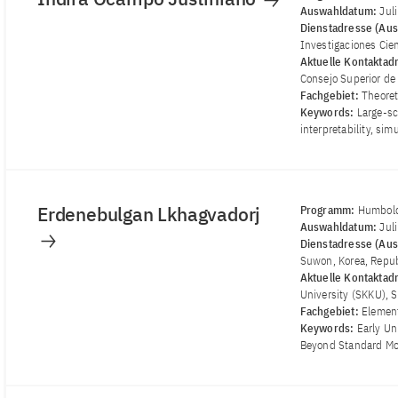
Auswahldatum:
Jul
Dienstadresse (Aus
Investigaciones Cien
Aktuelle Kontaktad
Consejo Superior de 
Fachgebiet:
Theoret
Keywords:
Large-sc
interpretability, si
Erdenebulgan Lkhagvadorj
Programm:
Humbold
Auswahldatum:
Jul
Dienstadresse (Aus
Suwon, Korea, Repub
Aktuelle Kontaktad
University (SKKU), 
Fachgebiet:
Element
Keywords:
Early Un
Beyond Standard Mod