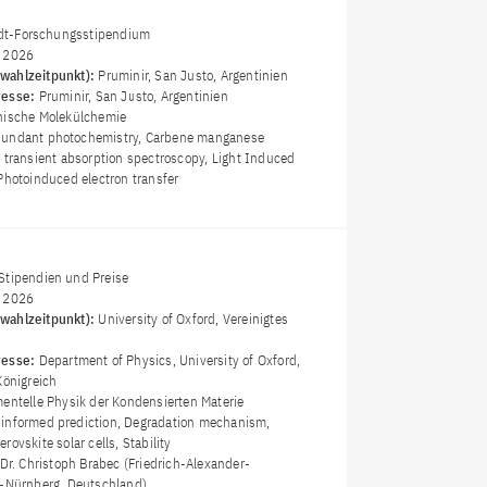
t-Forschungsstipendium
i 2026
wahlzeitpunkt):
Pruminir, San Justo, Argentinien
resse:
Pruminir, San Justo, Argentinien
nische Molekülchemie
bundant photochemistry, Carbene manganese
t transient absorption spectroscopy, Light Induced
Photoinduced electron transfer
Stipendien und Preise
i 2026
wahlzeitpunkt):
University of Oxford, Vereinigtes
resse:
Department of Physics, University of Oxford,
Königreich
entelle Physik der Kondensierten Materie
informed prediction, Degradation mechanism,
ovskite solar cells, Stability
 Dr. Christoph Brabec (Friedrich-Alexander-
n-Nürnberg, Deutschland)