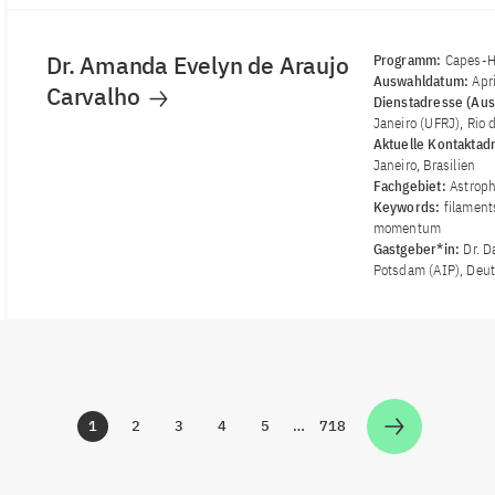
Dr. Amanda Evelyn de Araujo
Programm:
Capes-H
Auswahldatum:
Apr
Carvalho
Dienstadresse (Aus
Janeiro (UFRJ), Rio d
Aktuelle Kontaktad
Janeiro, Brasilien
Fachgebiet:
Astroph
Keywords:
filament
momentum
Gastgeber*in:
Dr. D
Potsdam (AIP), Deu
1
2
3
4
5
…
718
Zur Seite
Zur Seite
Zur Seite
Zur Seite
Zur Seite
Zur Seite