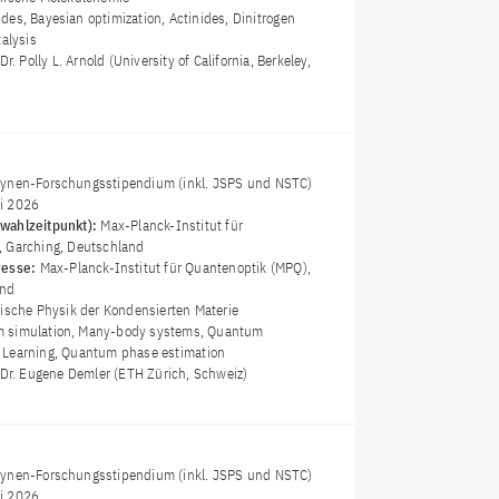
des, Bayesian optimization, Actinides, Dinitrogen
talysis
 Dr. Polly L. Arnold (University of California, Berkeley,
Lynen-Forschungsstipendium (inkl. JSPS und NSTC)
i 2026
wahlzeitpunkt):
Max-Planck-Institut für
, Garching, Deutschland
resse:
Max-Planck-Institut für Quantenoptik (MPQ),
and
ische Physik der Kondensierten Materie
 simulation, Many-body systems, Quantum
 Learning, Quantum phase estimation
 Dr. Eugene Demler (ETH Zürich, Schweiz)
Lynen-Forschungsstipendium (inkl. JSPS und NSTC)
i 2026