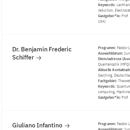
Keywords:
Lanthani
reduction, Electroca
Gastgeber*in:
Prof.
USA)
Dr. Benjamin Frederic
Programm:
Feodor 
Auswahldatum:
Jun
Schiffer
Dienstadresse (Aus
Quantenoptik (MPQ)
Aktuelle Kontaktad
Garching, Deutschl
Fachgebiet:
Theoret
Keywords:
Quantum
computing, Machine
Gastgeber*in:
Prof.
Giuliano Infantino
Programm:
Feodor 
Auswahldatum:
Jun