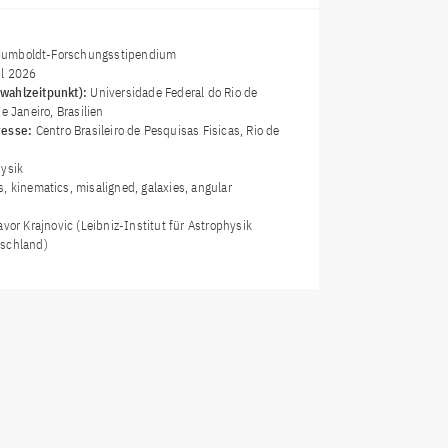
umboldt-Forschungsstipendium
il 2026
wahlzeitpunkt):
Universidade Federal do Rio de
e Janeiro, Brasilien
resse:
Centro Brasileiro de Pesquisas Fisicas, Rio de
ysik
s, kinematics, misaligned, galaxies, angular
avor Krajnovic (Leibniz-Institut für Astrophysik
tschland)