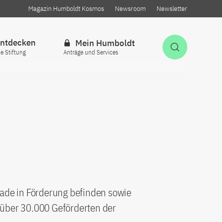
Magazin Humboldt Kosmos
Newsroom
Newsletter
ntdecken
Mein Humboldt
Suche öff
ie Stiftung
Anträge und Services
rade in Förderung befinden sowie
 über 30.000 Geförderten der