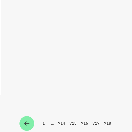
1
…
714
715
716
717
718
Zur Seite
Zur Seite
Zur Seite
Zur Seite
Zur Seite
Zur Seite