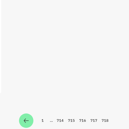
1
…
714
715
716
717
718
Zur Seite
Zur Seite
Zur Seite
Zur Seite
Zur Seite
Zur Seite