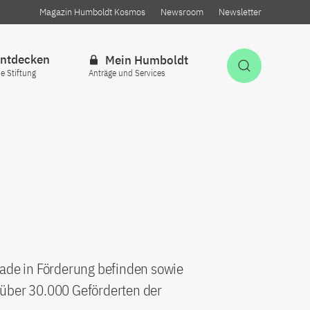
Magazin Humboldt Kosmos
Newsroom
Newsletter
ntdecken
Mein Humboldt
Suche öff
ie Stiftung
Anträge und Services
rade in Förderung befinden sowie
 über 30.000 Geförderten der