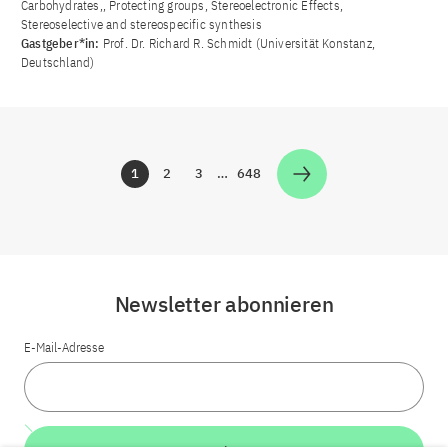
Carbohydrates,, Protecting groups, Stereoelectronic Effects,
Stereoselective and stereospecific synthesis
Gastgeber*in:
Prof. Dr. Richard R. Schmidt (Universität Konstanz,
Deutschland)
1
2
3
…
648
Zur Seite
Zur Seite
Zur Seite
Zur Seite
Newsletter abonnieren
E-Mail-Adresse