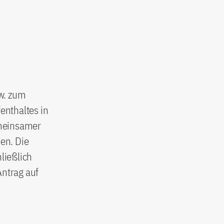
w. zum
enthaltes in
emeinsamer
en. Die
ließlich
Antrag auf