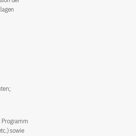
rlagen
uten;
ein Programm
tc.) sowie