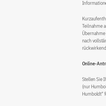
Information
Kurzaufentha
Teilnahme a
Übernahme vo
nach vollstä
rückwirkende
Online-Antr
Stellen Sie 
(nur Humbol
Humboldt" f