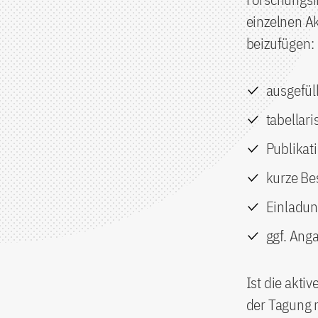
einzelnen Ak
beizufügen:
ausgefül
tabellari
Publikati
kurze Be
Einladun
ggf. Anga
Ist die akti
der Tagung m