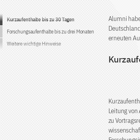
Zum Inhalt springen
Alumni habe
Kurzaufenthalte bis zu 30 Tagen
Deutschland
Forschungsaufenthalte bis zu drei Monaten
erneuten Au
Weitere wichtige Hinweise
Kurzauf
Kurzaufentha
Leitung von 
zu Vortrags
wissenschaft
Forschungsi