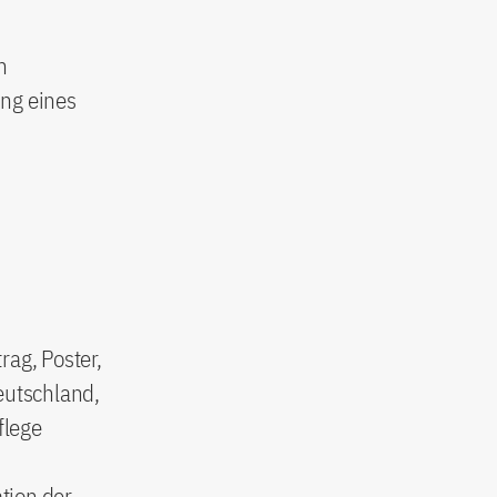
n
ung eines
rag, Poster,
eutschland,
flege
tion der