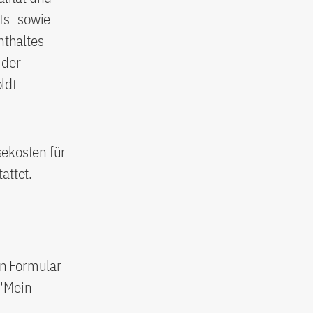
ts- sowie
nthaltes
 der
ldt-
sekosten für
attet.
en Formular
 "Mein