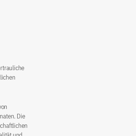
rtrauliche
lichen
 von
naten. Die
chaftlichen
alität und