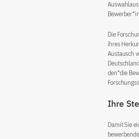
Auswahlaussc
Bewerber*in
Die Forschu
ihres Herku
Austausch v
Deutschland 
den*die Bew
Forschungs
Ihre St
Damit Sie ei
bewerbende