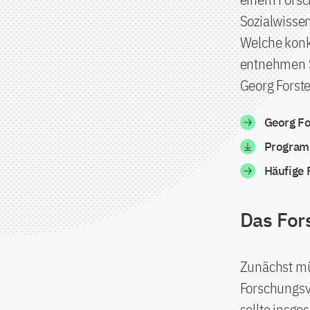
Sozialwisse
Welche konk
entnehmen S
Georg Forst
Georg Fo
Program
Häufige
Das For
Zunächst mü
Forschungsv
sollte insge