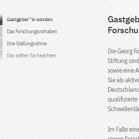
Gastgeb
Zum Inhalt springen
Gastgeber*in werden
Forsch
Das Forschungsvorhaben
Ihre Stellungnahme
Die Georg F
Das sollten Sie beachten
Stiftung sin
sowie eine 
Sie als akti
Deutschland 
qualifiziert
Schwellenlä
Im Falle ein
einem Forsc