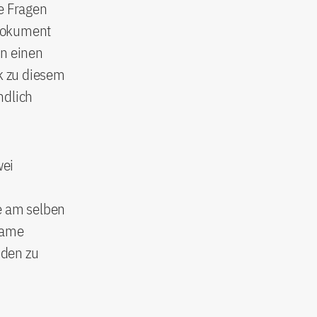
e Fragen
 Dokument
n einen
k zu diesem
ndlich
wei
e am selben
nsame
iden zu