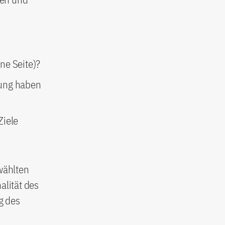
ne Seite)?
tung haben
Ziele
wählten
alität des
g des