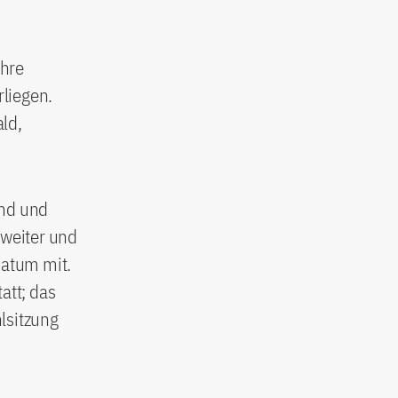
Ihre
liegen.
ld,
.
ind und
 weiter und
datum mit.
att; das
lsitzung