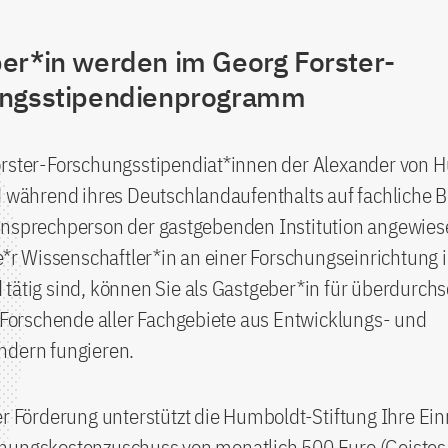
er*in werden im Georg Forster-
ungsstipendienprogramm
orster-Forschungsstipendiat*innen der Alexander von 
d während ihres Deutschlandaufenthalts auf fachliche 
Ansprechperson der gastgebenden Institution angewies
ve*r Wissenschaftler*in an einer Forschungseinrichtung 
tätig sind, können Sie als Gastgeber*in für überdurchs
e Forschende aller Fachgebiete aus Entwicklungs- und
ndern fungieren.
er Förderung unterstützt die Humboldt-Stiftung Ihre Ein
hungskostenzuschuss von monatlich 500 Euro (Geistes