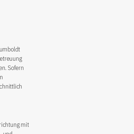
Humboldt
Betreuung
en. Sofern
in
chnittlich
richtung mit
- und