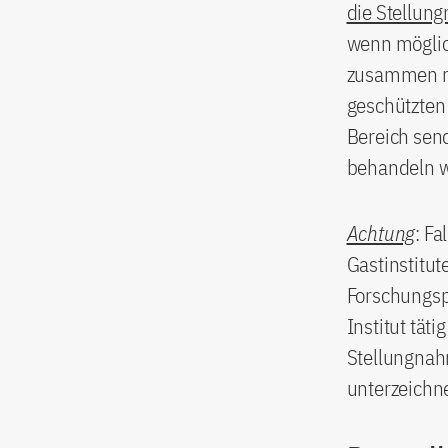
die Stellun
wenn möglic
zusammen mi
geschützten
Bereich send
behandeln w
Achtung
: F
Gastinstitut
Forschungspl
Institut tät
Stellungnah
unterzeichn