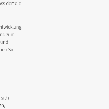
ass der*die
Entwicklung
 und zum
 und
nnen Sie
 sich
en,