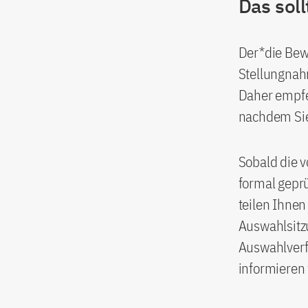
Das sol
Der*die Bew
Stellungnah
Daher empfeh
nachdem Sie
Sobald die 
formal geprü
teilen Ihne
Auswahlsitzu
Auswahlverfa
informieren 