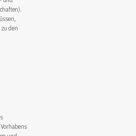
chaften).
üssen,
 zu den
es
s Vorhabens
sen und