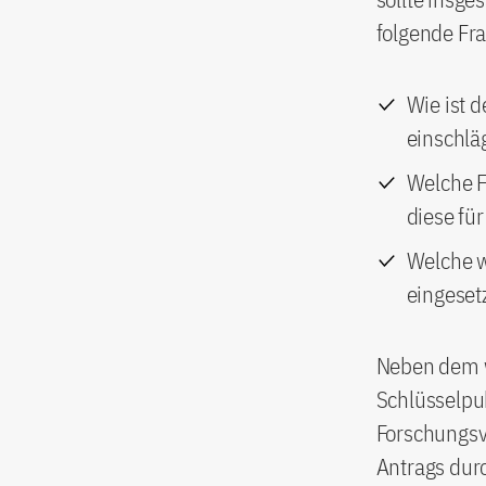
folgende Fr
Wie ist d
einschlä
Welche F
diese fü
Welche w
eingeset
Neben dem w
Schlüsselpub
Forschungsv
Antrags dur