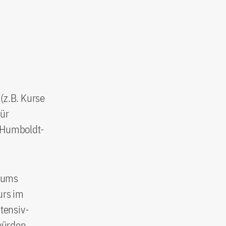
(z.B. Kurse
für
n Humboldt-
diums
urs im
tensiv-
würden,