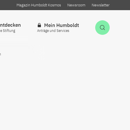
Magazin Humboldt Kosmos
Newsroom
Newsletter
ntdecken
Mein Humboldt
Suche öff
ie Stiftung
Anträge und Services
m