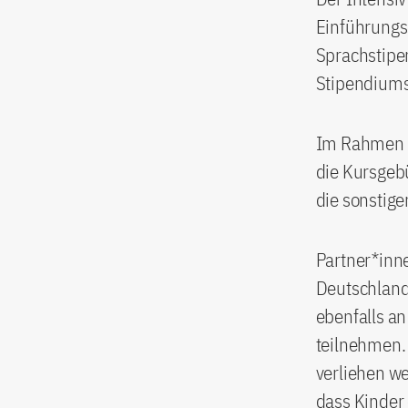
Einführungss
Sprachstipe
Stipendiums
Im Rahmen d
die Kursgebü
die sonstig
Partner*inne
Deutschland
ebenfalls a
teilnehmen.
verliehen we
dass Kinder