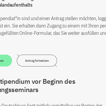
landaufenthalts
pendiat*in sind und einen Antrag stellen möchten, logg
st ein. Sie erhalten dann Zugang zu einem mit Ihren pe
gefüllten Online-Formular, das Sie weiter ausfüllen u
len
Antrag fortsetzen
tipendium vor Beginn des
ungsseminars
-Deutschkurs liegt zeitlich unmittelbar vor Beginn des