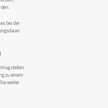
rden.
es bei der
tungsdauer
d
trag stellen
ang zu einem
Sie weiter