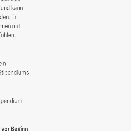
m und kann
den. Er
innen mit
fohlen,
ein
 Stipendiums
tipendium
 vor Beginn