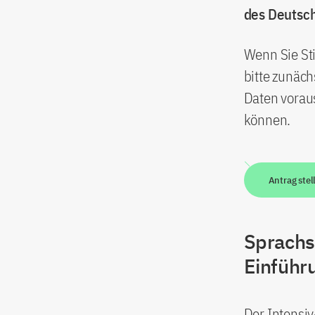
des Deutsch
Wenn Sie Sti
bitte zunäch
Daten voraus
können.
Antrag stel
Sprachs
Einführ
Der Intensiv