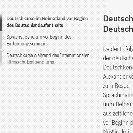
Deutsch
Zum Inhalt springen
Deutschkurse im Heimatland vor Beginn
des Deutschlandaufenthalts
Deutsch
Sprachstipendium vor Beginn des
Einführungsseminars
Da der Erfo
Deutschkurse während des Internationalen
der deutsch
Klimaschutzstipendiums
Deutschkenn
Alexander v
zum Besuch 
Sprachinstit
unmittelbar 
aus zeitlic
vor Beginn 
Möglichkeit,