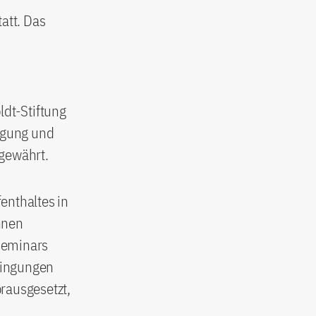
att. Das
s
dt-Stiftung
legung und
 gewährt.
enthaltes in
nnen
seminars
dingungen
rausgesetzt,