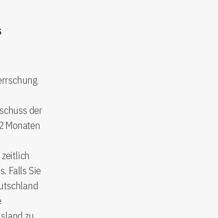
s
errschung
schuss der
 2 Monaten
zeitlich
. Falls Sie
eutschland
e
usland zu