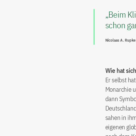
„Beim Kl
schon gan
Nicolaas A. Rupke
Wie hat sic
Er selbst ha
Monarchie u
dann Symbol
Deutschland
sahen in ih
eigenen glo