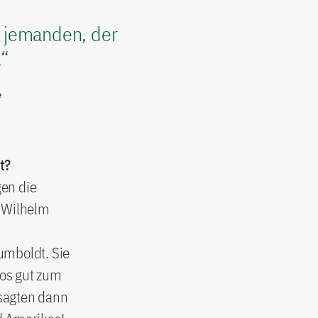
 jemanden, der
.“
e
t?
gen die
r Wilhelm
umboldt. Sie
os gut zum
sagten dann