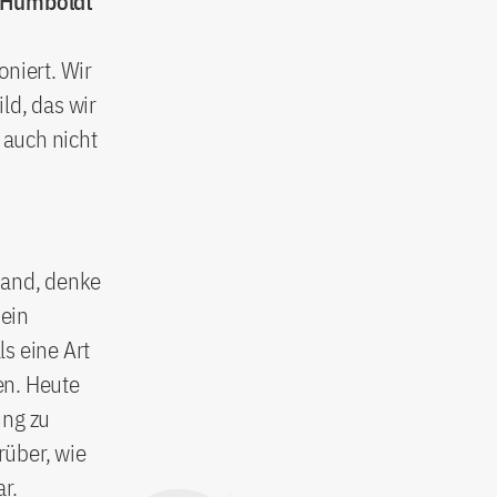
n Humboldt
oniert. Wir
ld, das wir
 auch nicht
land, denke
sein
ls eine Art
en. Heute
ung zu
rüber, wie
r.