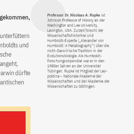
Professor Dr. Nicolaas A. Rupke
ist
rt gekommen,
Johnson Professor of History an der
Washington and Lee University,
Lexington, USA. Zurzeit forscht der
 unterfüttern
Wissen­schafts­historiker und
Humboldt-Experte („Alexander von
umboldts und
Humboldt: A Meta­biography“) über die
nicht-Darwin’sche Tradition in der
tsche
Evolutionsbiologie. Als Humboldt-
Forschungsstipendiat war er in den
 angeht,
1980er Jahren an der Universität
Darwin dürfte
Tübingen. Rupke ist Mitglied der Leo­
poldina – Nationale Akademie der
mantischen
Wissenschaften und der Akademie der
Wissenschaften zu Göttingen.