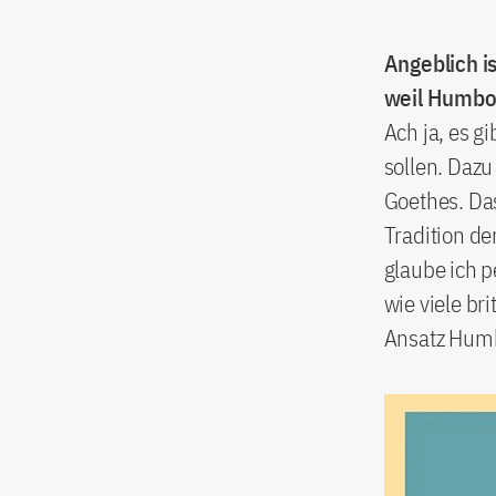
Angeblich is
weil Humbol
Ach ja, es g
sollen. Daz
Goethes. Das
Tradition d
glaube ich p
wie viele br
Ansatz Humb