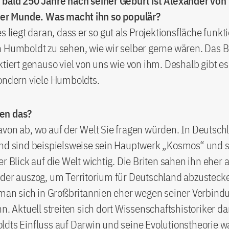
 bald 250 Jahre nach seiner Geburt ist Alexander vo
ller Munde. Was macht ihn so populär?
s liegt daran, dass er so gut als Projektionsfläche funkti
 Humboldt zu sehen, wie wir selber gerne wären. Das Bi
ktiert genauso viel von uns wie von ihm. Deshalb gibt es
ondern viele Humboldts.
en das?
von ab, wo auf der Welt Sie fragen würden. In Deutsch
und sind beispielsweise sein Hauptwerk „Kosmos“ und 
r Blick auf die Welt wichtig. Die Briten sahen ihn eher a
 der auszog, um Territorium für Deutschland abzusteck
 man sich in Großbritannien eher wegen seiner Verbind
hn. Aktuell streiten sich dort Wissenschaftshistoriker da
dts Einfluss auf Darwin und seine Evolutionstheorie wa