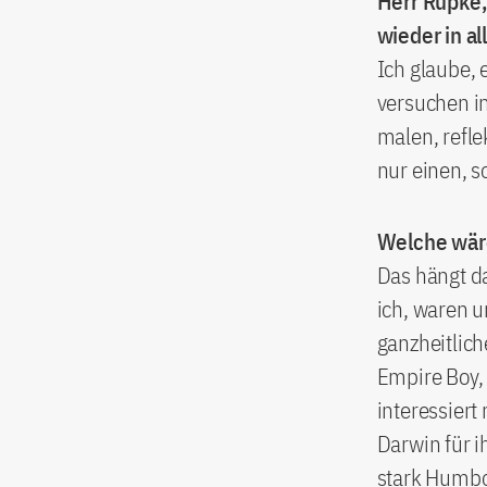
Herr Rupke,
wieder in a
Ich glaube, e
versuchen in
malen, refle
nur einen, s
Welche wär
Das hängt da
ich, waren 
ganzheitliche
Empire Boy,
interessiert
Darwin für i
stark Humbol