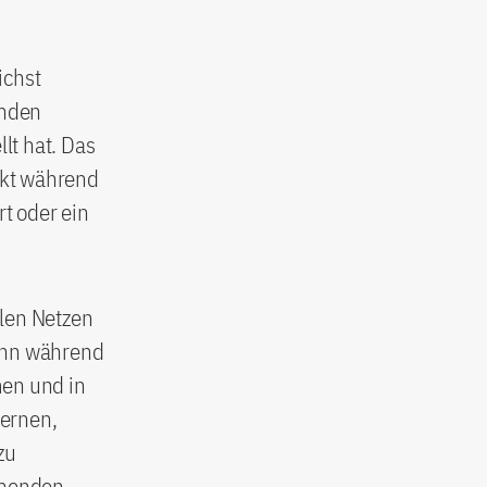
ichst
enden
lt hat. Das
jekt während
rt oder ein
alen Netzen
Denn während
men und in
ernen,
zu
chenden