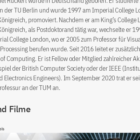
niel Rückert wurde in Deutschland geboren. Er studierte
an der TU Berlin und wurde 1997 am Imperial College L
Königreich, promoviert. Nachdem er am King’s College 
Königreich, als Postdoktorand tätig war, wechselte er 1
ial College London, wo er 2005 zum Professor für Visua
Processing berufen wurde. Seit 2016 leitet er zusätzlic
f Computing. Er ist Fellow oder Mitglied zahlreicher 
piel der British Computer Society oder der IEEE (Institu
nd Electronics Engineers). Im September 2020 trat er se
ofessur an der TUM an.
nd Filme
eis