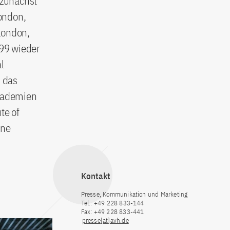
 zunächst
ondon,
London,
999 wieder
l
h das
Akademien
te of
ine
Kontakt
Presse, Kommunikation und Marketing
Tel.: +49 228 833-144
Fax: +49 228 833-441
presse[at]avh.de