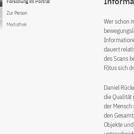
Informa
Forschung im Porträt
Zur Person
Wer schon ma
Mediathek
bewegungslo
Informatione
dauert relat
des Scans be
Fötus sich d
Daniel Rück
die Qualitä
der Mensch 
den Gesamt
Objekte un
unterscheide