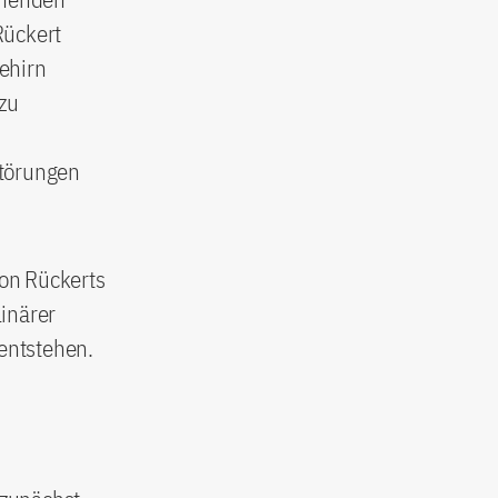
Rückert
ehirn
 zu
störungen
on Rückerts
inärer
entstehen.