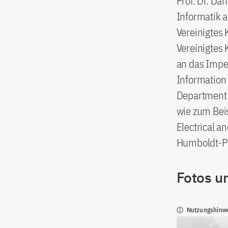
Prof. Dr. Da
Informatik 
Vereinigtes 
Vereinigtes 
an das Imper
Information 
Department o
wie zum Beis
Electrical a
Humboldt-Pr
Fotos u
Nutzungshinw