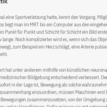
tik
l eine Sportverletzung hatte, kennt den Vorgang. Mögl
s liegt man im MRT bis ein Computer aus den eingeh
n Punkt für Punkt und Schicht für Schicht ein Bild erstel
iv lange. Noch komplizierter wird es, wenn sich das Ob
wegt, zum Beispiel ein Herz schlägt, eine Arterie pulsie
reht.
ert hat unter anderem mithilfe von künstlichen neuron
t medizinischer Bildgebung entscheidend verbessert. 
sofort in der Lage ist, Bewegung als solche wahrzuneh
zusammenhang einzuordnen, müssen Maschinen erst l
d Bewegungen zusammenzusetzen, von der Umgebung 
n und zu klassifizieren. Dafür müssen sie mit entspre