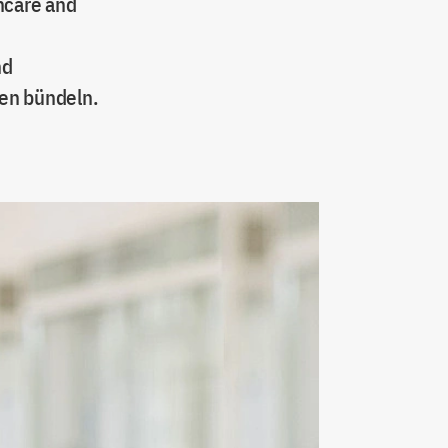
thcare and
nd
ken bündeln.