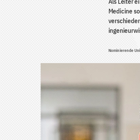
Als Leiter e
Medicine so
verschieden
ingenieurwi
Nominierende Univ