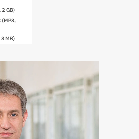
 2 GB)
k (MP3,
, 3 MB)