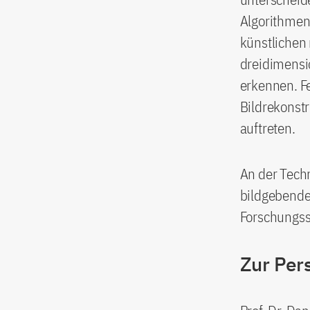
Algorithmen
künstlichen
dreidimensio
erkennen. Fe
Bildrekonst
auftreten.
An der Tech
bildgebenden
Forschungss
Zur Per