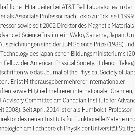
haftlicher Mitarbeiter bei AT&T Bell Laboratories in den
er als Associate Professor nach Tokio zurück, seit 1999
fessor sowie seit 2002 Direktor des Magnetic Materials
vanced Science Institute in Wako, Saitama, Japan. Un
Auszeichnungen sind der IBM Science Prize (1988) und d
 Technology des japanischen Bildungsministeriums (2
 Fellow der American Physical Society. Hidenori Takagi
schriften wie das Journal of the Physical Society of Jap
n. Er ist Mitherausgeber mehrerer internationaler
iften sowie Mitglied mehrerer internationaler Gremien,
al Advisory Committee am Canadian Institute for Advan
it 2008). Seit April 2014 ist er als Humboldt-Professor
ektor des neuen Instituts für Funktionelle Materie un
ologien am Fachbereich Physik der Universität Stuttg