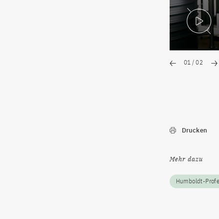
V
01
/
02
Drucken
Mehr dazu
Humboldt-Prof