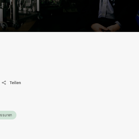
ideo abspielen
Teilen
essuren