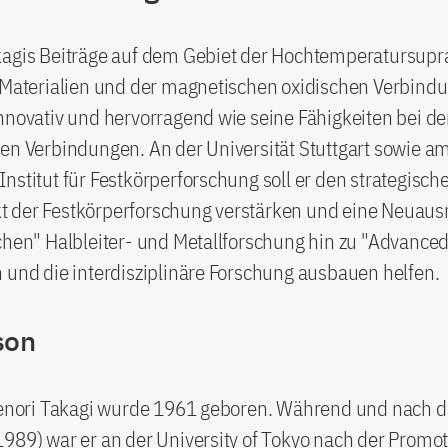
kagis Beiträge auf dem Gebiet der Hochtemperatursupra
n Materialien und der magnetischen oxidischen Verbind
nnovativ und hervorragend wie seine Fähigkeiten bei d
en Verbindungen. An der Universität Stuttgart sowie a
nstitut für Festkörperforschung soll er den strategisch
 der Festkörperforschung verstärken und eine Neuaus
chen" Halbleiter- und Metallforschung hin zu "Advanced
 und die interdisziplinäre Forschung ausbauen helfen.
son
idenori Takagi wurde 1961 geboren. Während und nach d
989) war er an der University of Tokyo nach der Promot