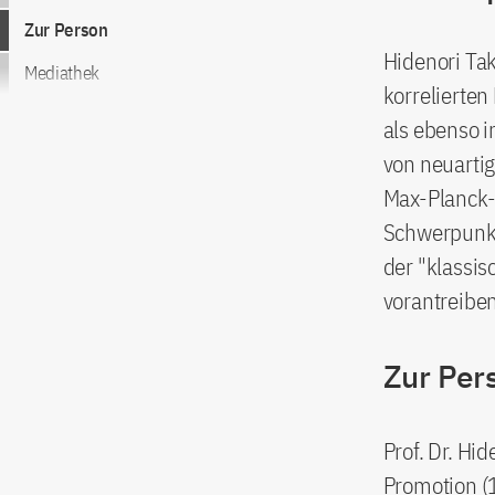
Zur Person
Hidenori Ta
Mediathek
korrelierte
als ebenso i
von neuartig
Max-Planck-I
Schwerpunkt
der "klassis
vorantreiben
Zur Per
Prof. Dr. H
Promotion (1