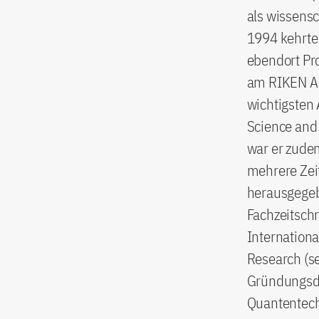
als wissensc
1994 kehrte 
ebendort Pro
am RIKEN Ad
wichtigsten 
Science and
war er zudem
mehrere Zeit
herausgegebe
Fachzeitschr
Internation
Research (se
Gründungsdir
Quantentechn