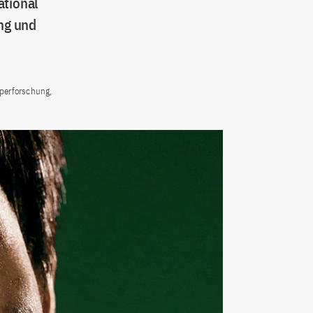
ational
ng und
rperforschung,