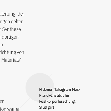
leitung, der
ungen gelten
er Synthese
m dortigen
en
richtung von
 Materials"
Hidenori Takagi am Max-
Planck-Institut für
er
Festkörperforschung,
Stuttgart
ion war er