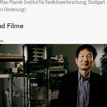
Max-Planck-Institut für Festkörperforschung, Stuttgart.
in Förderung)
nd Filme
eis