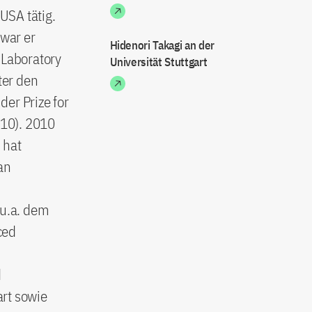
 USA tätig.
 war er
Hidenori Takagi an der
 Laboratory
Universität Stuttgart
ter den
er Prize for
010). 2010
 hat
an
 u.a. dem
ced
d
art sowie