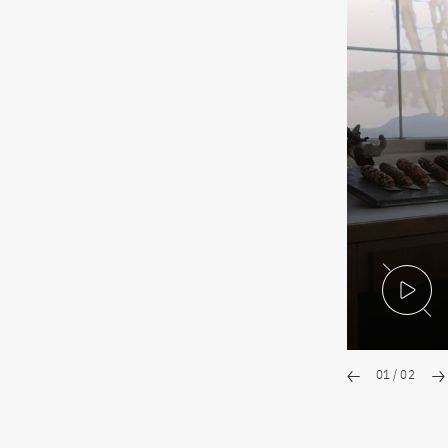
V
01
/
02