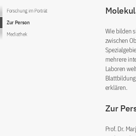
Molekul
Zum Inhalt springen
Forschung im Porträt
Zur Person
Wie bilden 
Mediathek
zwischen Obe
Spezialgebie
mehrere int
Laboren wel
Blattbildun
erklären.
Zur Per
Prof. Dr. Ma