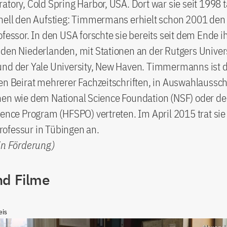
atory, Cold Spring Harbor, USA. Dort war sie seit 1998 t
hnell den Aufstieg: Timmermans erhielt schon 2001 den
ofessor. In den USA forschte sie bereits seit dem Ende i
den Niederlanden, mit Stationen an der Rutgers Univer
und der Yale University, New Haven. Timmermanns ist
en Beirat mehrerer Fachzeitschriften, in Auswahlaussc
nen wie dem National Science Foundation (NSF) oder
ience Program (HFSPO) vertreten. Im April 2015 trat sie
ofessur in Tübingen an.
in Förderung)
nd Filme
eis