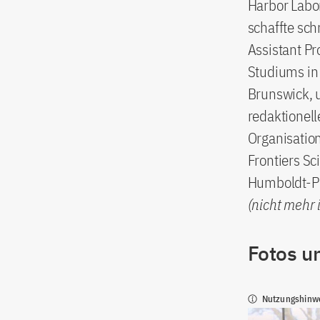
Harbor Labor
schaffte sc
Assistant Pr
Studiums in 
Brunswick, 
redaktionell
Organisatio
Frontiers Sc
Humboldt-Pr
(nicht mehr 
Fotos u
Nutzungshinw