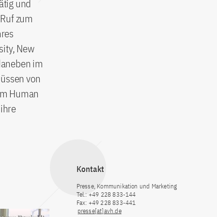
ätig und
 Ruf zum
hres
sity, New
 daneben im
hüssen von
 dem Human
 ihre
Kontakt
Presse, Kommunikation und Marketing
Tel.: +49 228 833-144
Fax: +49 228 833-441
presse[at]avh.de