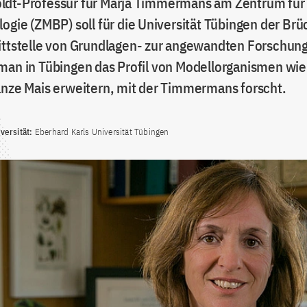
dt-Professur für Marja Timmermans am Zentrum für
logie (ZMBP) soll für die Universität Tübingen der Br
ittstelle von Grundlagen- zur angewandten Forschung
man in Tübingen das Profil von Modellorganismen wie
anze Mais erweitern, mit der Timmermans forscht.
ersität:
Eberhard Karls Universität Tübingen