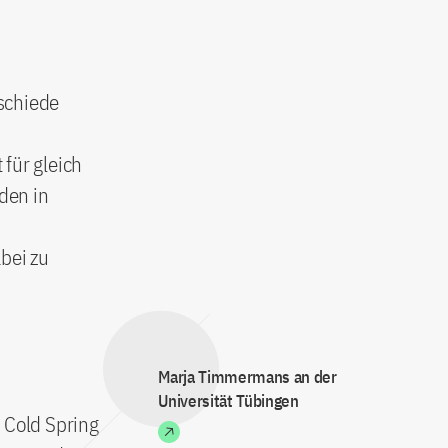
schiede
für gleich
den in
bei zu
Marja Timmermans an der
Universität Tübingen
 Cold Spring