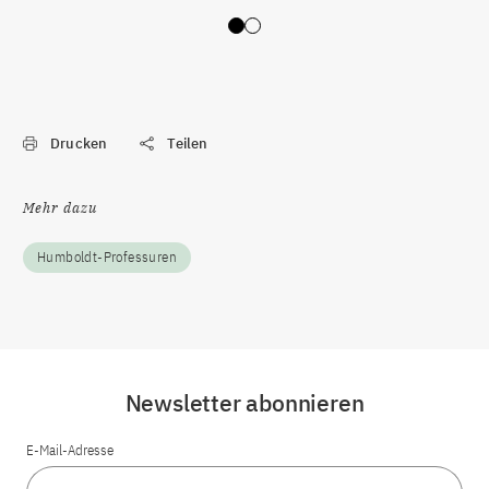
Slide 0
Slide 1
Drucken
Teilen
Mehr dazu
Humboldt-Professuren
Newsletter abonnieren
E-Mail-Adresse