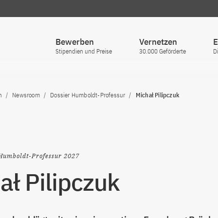
Bewerben
Vernetzen
E
Stipendien und Preise
30.000 Geförderte
D
n
Newsroom
Dossier Humboldt-Professur
Michał Pilipczuk
Humboldt-Professur 2027
ał Pilipczuk