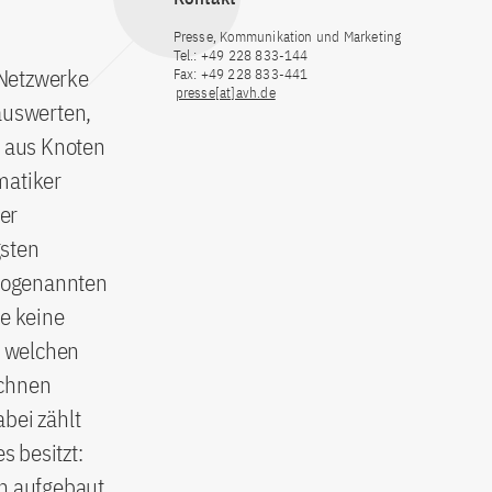
Presse, Kommunikation und Marketing
Tel.: +49 228 833-144
 Netzwerke
Fax: +49 228 833-441
presse[at]avh.de
auswerten,
 aus Knoten
matiker
her
gsten
 sogenannten
ie keine
r welchen
echnen
bei zählt
s besitzt:
en aufgebaut