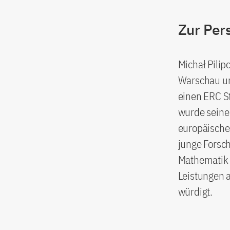
Zur Per
Michał Pilip
Warschau un
einen ERC S
wurde seine
europäische
junge Forsc
Mathematik v
Leistungen 
würdigt.