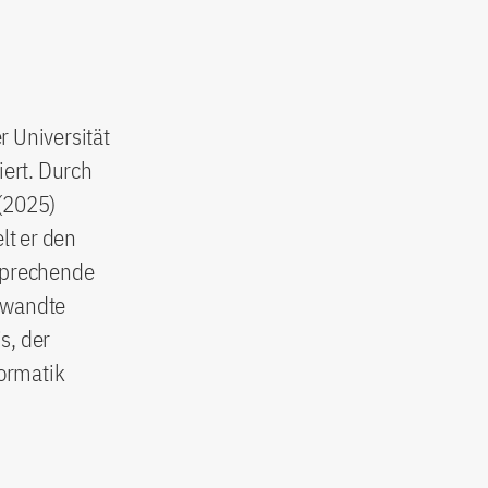
r Universität
ert. Durch
 (2025)
lt er den
rsprechende
gewandte
s, der
ormatik