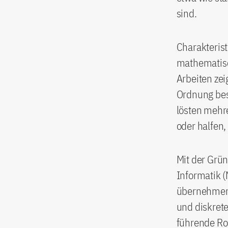
sind.
Charakterist
mathematisc
Arbeiten zei
Ordnung bes
lösten mehre
oder halfen, 
Mit der Grü
Informatik (
übernehmen 
und diskret
führende Ro