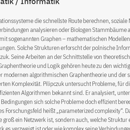
tik / Informatik
tionssysteme die schnellste Route berechnen, soziale
Verbindungen analysieren oder Biologen Stammbäume 
e mit sogenannten Graphen – mathematischen Modellen
ngen. Solche Strukturen erforscht der polnische Infor
czuk. Seine Arbeiten an der Schnittstelle von theoretisc
 Graphentheorie und Logik gehören heute zu den wichti
er modernen algorithmischen Graphentheorie und der
rten Komplexität. Pilipczuk untersucht Probleme, für d
fizienten Algorithmen bekannt sind. Er analysiert, unte
n Bedingungen sich solche Probleme doch effizient ber
es Forschungsfeld heißt „parameterized complexity“. Da
ie groß ein Netzwerk ist, sondern auch, welche Struktur e
rk es verzweigt ist oder wie komplex seine Verbindung