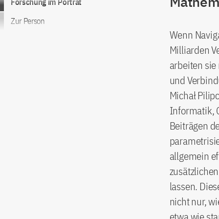
Mathema
Forschung im Porträt
Zur Person
Wenn Naviga
Milliarden 
arbeiten si
und Verbindu
Michał Pilip
Informatik,
Beiträgen d
parametrisie
allgemein ef
zusätzliche
lassen. Dies
nicht nur, w
etwa wie sta