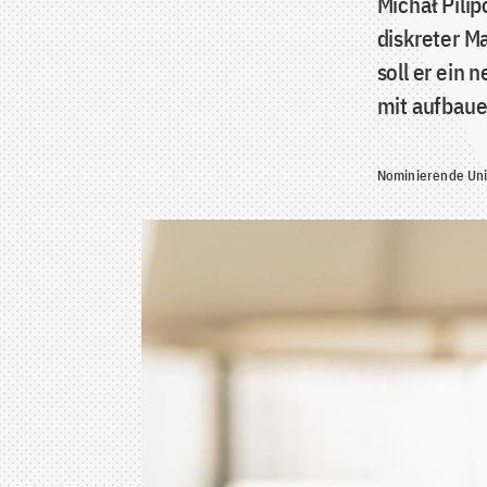
Michał Pili
diskreter M
soll er ein
mit aufbaue
Nominierende Univ