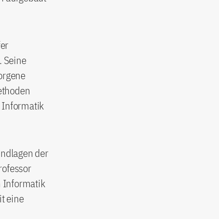
fer
. Seine
borgene
Methoden
 Informatik
undlagen der
rofessor
 Informatik
t eine