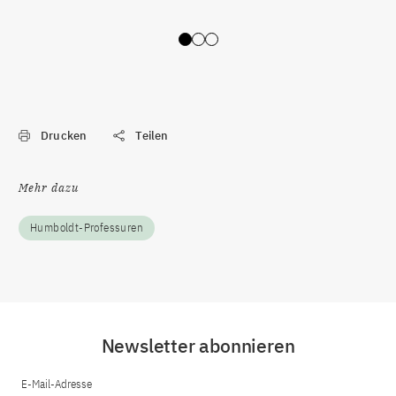
Slide 0
Slide 1
Slide 2
Drucken
Teilen
Mehr dazu
Humboldt-Professuren
Newsletter abonnieren
E-Mail-Adresse