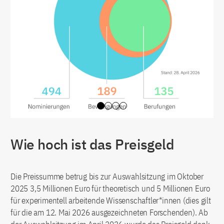
Slide 0
Slide 1
Slide 2
Slide 3
Wie hoch ist das Preisgeld
Die Preissumme betrug bis zur Auswahlsitzung im Oktober
2025 3,5 Millionen Euro für theoretisch und 5 Millionen Euro
für experimentell arbeitende Wissenschaftler*innen (dies gilt
für die am 12. Mai 2026 ausgezeichneten Forschenden). Ab