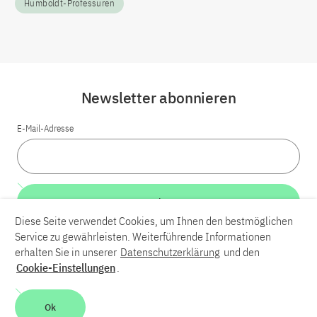
Humboldt-Professuren
Newsletter abonnieren
E-Mail-Adresse
Weiter
Diese Seite verwendet Cookies, um Ihnen den bestmöglichen
Service zu gewährleisten. Weiterführende Informationen
LinkedIn
Bluesky
YouTube
erhalten Sie in unserer
Datenschutzerklärung
und den
Cookie-Einstellungen
.
Karriere
Kontakt
Impressum
Datenschutzerklärung
Ok
Barrierefreiheit
Barriere melden
Leichte Sprache