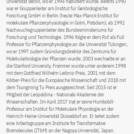
Universität Berlin, wo er 1994 habilitiert wurde. Bereits 1990
war er Gruppenleiter am Institut für Genbiologische
Forschung GmbH in Berlin (heute Max-Planck-Institut für
molekulare Pflanzenphysiologie in Golm, Potsdam); ab 1992
Nachwuchsgruppenleiter des Bundesministeriums für
Forschung und Technologie. 1996 folgte er dem Ruf als Full
Professor für Pflanzenphysiologie an die Universität Tübingen,
wo er 1997 zudem Gründungsdirektor des Zentrums für
Molekularbiologie der Pflanzen wurde. 2003 wechselte er an
die Stanford University. Frommer wurde unter anderem 1998
mit dem Gottfried Wilhelm Leibniz-Preis, 2001 mit dem
Körber-Preis für die Europäische Wissenschaft und 2018 mit
dem Tsungming Tu Preis ausgezeichnet. Seit 2015 ist er
Mitglied der Leopoldina - Nationale Akademie der
Wissenschaften. Im April 2017 trat er seine Humboldt-
Professur am Institut für Molekulare Physiologie an der
Heinrich-Heine-Universität Düsseldorf an. Er leitet zudem
eine Arbeitsgruppe am Institute for Transformative
Biomolecules (ITbM) an der Nagoya Universität, Japan.