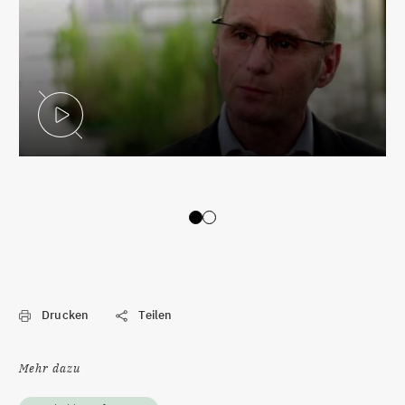
Video abspielen
Slide 0
Slide 1
Drucken
Teilen
Mehr dazu