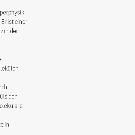
rperphysik
Er ist einer
z in der
e
lekülen
rch
üls den
molekulare
e in