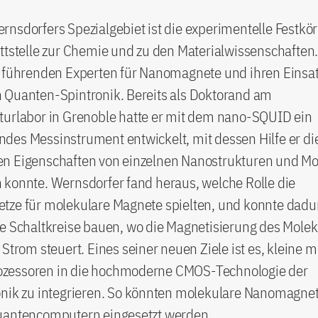
nsdorfers Spezialgebiet ist die experimentelle Festkö
ttstelle zur Chemie und zu den Materialwissenschaften. 
t führenden Experten für Nanomagnete und ihren Einsat
 Quanten-Spintronik. Bereits als Doktorand am
turlabor in Grenoble hatte er mit dem nano-SQUID ein
des Messinstrument entwickelt, mit dessen Hilfe er di
n Eigenschaften von einzelnen Nanostrukturen und Mo
 konnte. Wernsdorfer fand heraus, welche Rolle die
tze für molekulare Magnete spielten, und konnte dadu
e Schaltkreise bauen, wo die Magnetisierung des Molek
 Strom steuert. Eines seiner neuen Ziele ist es, kleine 
zessoren in die hochmoderne CMOS-Technologie der
onik zu integrieren. So könnten molekulare Nanomagnet
uantencomputern eingesetzt werden.