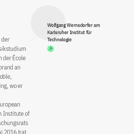
Wolfgang Wernsdorfer am
Karlsruher Institut für
 der
Technologie
ysikstudium
n der École
torand an
oble,
ing, wo er
European
 Institute of
schungsrats
i 2016 trat