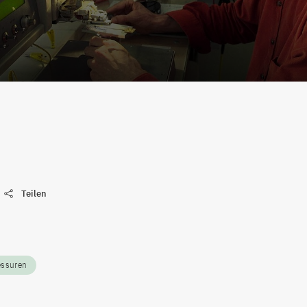
ideo abspielen
Teilen
essuren