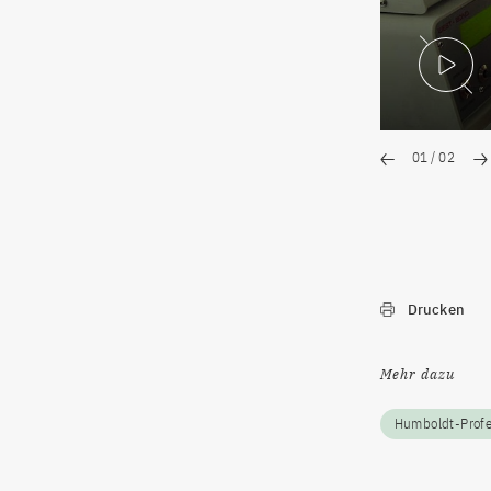
V
01
/
02
Drucken
Mehr dazu
Humboldt-Prof