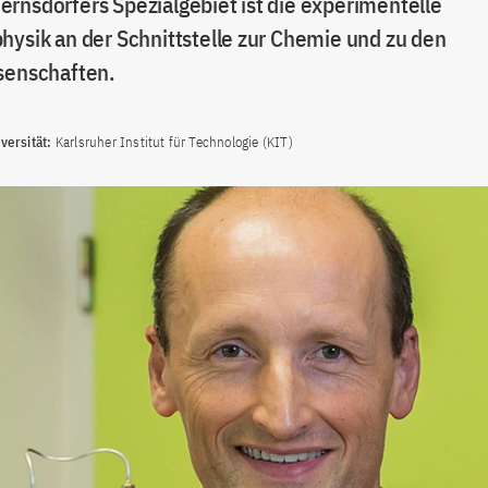
rnsdorfers Spezialgebiet ist die experimentelle
hysik an der Schnittstelle zur Chemie und zu den
senschaften.
ersität:
Karlsruher Institut für Technologie (KIT)