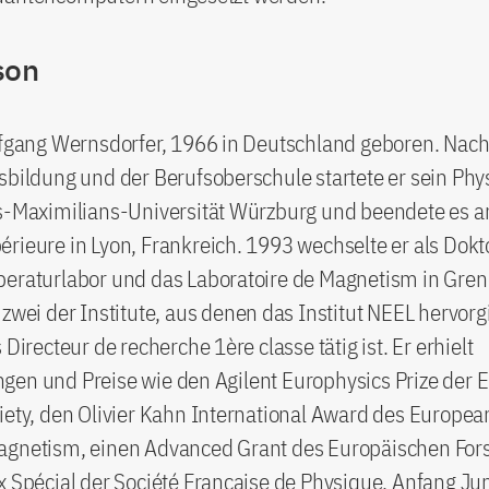
son
lfgang Wernsdorfer, 1966 in Deutschland geboren. Nach
sbildung und der Berufsoberschule startete er sein Ph
us-Maximilians-Universität Würzburg und beendete es a
rieure in Lyon, Frankreich. 1993 wechselte er als Dok
peraturlabor und das Laboratoire de Magnetism in Gren
 zwei der Institute, aus denen das Institut NEEL hervorg
 Directeur de recherche 1ère classe tätig ist. Er erhielt
gen und Preise wie den Agilent Europhysics Prize der 
iety, den Olivier Kahn International Award des European
agnetism, einen Advanced Grant des Europäischen For
x Spécial der Société Française de Physique. Anfang Jun