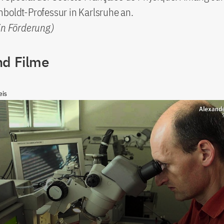
boldt-Professur in Karlsruhe an.
in Förderung)
nd Filme
eis