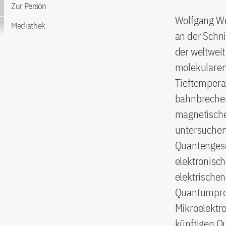
Zur Person
Wolfgang Wer
Mediathek
an der Schni
der weltwei
molekularen
Tieftempera
bahnbrechen
magnetische
untersuchen
Quantengese
elektronisch
elektrischen
Quantumpro
Mikroelektr
künftigen Q