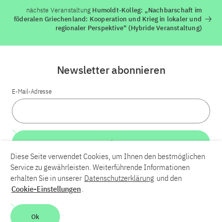
nächste Veranstaltung
Humoldt-Kolleg: „Nachbarschaft im
föderalen Griechenland: Kooperation und Krieg in lokaler und
regionaler Perspektive“ (Hybride Veranstaltung)
Newsletter abonnieren
E-Mail-Adresse
Weiter
Diese Seite verwendet Cookies, um Ihnen den bestmöglichen
Service zu gewährleisten. Weiterführende Informationen
LinkedIn
Bluesky
YouTube
erhalten Sie in unserer
Datenschutzerklärung
und den
Cookie-Einstellungen
.
Karriere
Kontakt
Impressum
Datenschutzerklärung
Ok
Barrierefreiheit
Barriere melden
Leichte Sprache