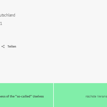
utschland
21
Teilen
ss of the "so-called" Useless
nächste Verans