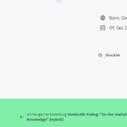
Bonn, De
09. Dez 
Drucken
vorherige Veranstaltung
Humboldt-Kolleg: “On the Usefulne
Knowledge” (Hybrid)