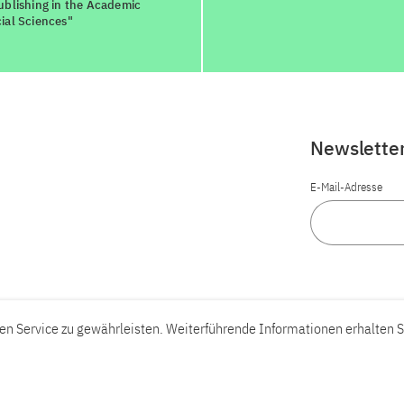
ublishing in the Academic
ial Sciences"
Newslette
E-Mail-Adresse
n Service zu gewährleisten. Weiterführende Informationen erhalten S
Barrierefreiheit
Barriere melden
Leichte Sprache