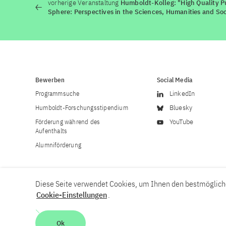
vorherige Veranstaltung
Humboldt-Kolleg: "High Quality P
Sphere: Perspectives in the Sciences, Humanities and Soc
Bewerben
Social Media
Programmsuche
LinkedIn
Humboldt-Forschungsstipendium
Bluesky
Förderung während des
YouTube
Aufenthalts
Alumniförderung
Diese Seite verwendet Cookies, um Ihnen den bestmögliche
Cookie-Einstellungen
.
Karriere
Kontakt
Impressum
Datenschutzerklärung
Ok