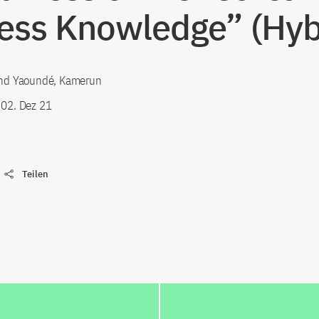
ess Knowledge” (Hyb
 und Yaoundé, Kamerun
-
02. Dez 21
Teilen