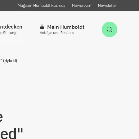
Magazin Humboldt Kosmos
Newsroom
Newsletter
ntdecken
Mein Humboldt
Suche öff
ie Stiftung
Anträge und Services
” (Hybrid)
e
led"